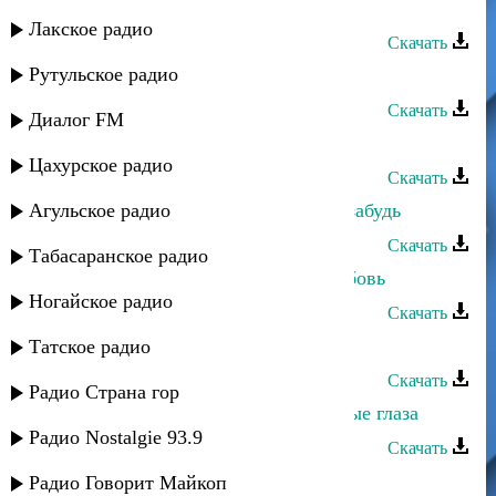
ЭGO - Забудь хулигана
Лакское радио
Скачать
Рутульское радио
ЭGO - Забудь или помни
Скачать
Диалог FM
Адат дуэт - Не забудь меня
Цахурское радио
Скачать
Агульское радио
Зайнаб Махаева - Только меня не забудь
Скачать
Табасаранское радио
Сурид Кубатаев - Забудь нашу любовь
Ногайское радио
Скачать
Rido - Прошу забудь меня
Татское радио
Скачать
Радио Страна гор
Ирада Асварова - Забудь счастливые глаза
Радио Nostalgie 93.9
Скачать
Амина Урсилова - Забудь меня
Радио Говорит Майкоп