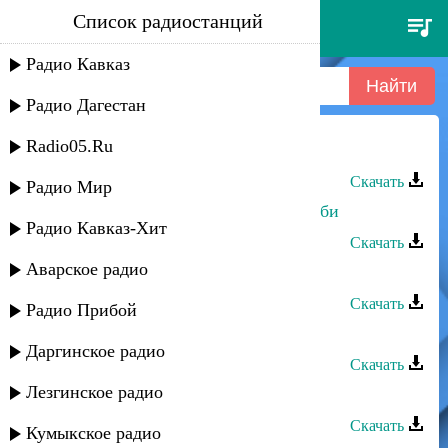
Список радиостанций
рупия салиева - не забудь
Радио Кавказ
Радио Дагестан
Radio05.Ru
Рупия Салиева - Не забудь
Скачать
Радио Мир
Рупия Салиева - Самые сладкие губи
Радио Кавказ-Хит
Скачать
Аварское радио
Рупия Салиева - Первое свидание
Скачать
Радио Прибой
Камила Мамедова - Забудь меня
Даргинское радио
Скачать
Лезгинское радио
Мурат Тхагалегов - Забудь, забудь
Скачать
Кумыкское радио