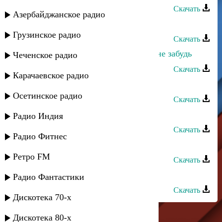
Скачать
Азербайджанское радио
Санижат Султанова - Забудь меня
Грузинское радио
Скачать
Зайнаб Махаева - Ты только меня не забудь
Чеченское радио
Скачать
Карачаевское радио
Шамиль Ханакаев - Не забудь
Осетинское радио
Скачать
Салихат Омарова - Не забудь
Радио Индия
Скачать
Радио Фитнес
Заур Асевов - Забудь
Ретро FM
Скачать
Нариман Курашев - Забудь
Радио Фантастики
Скачать
Дискотека 70-х
Дискотека 80-х