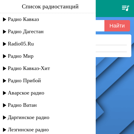
Список радиостанций
ролик газпром -
Радио Кавказ
Радио Дагестан
Ничего не найдено =(
Radio05.Ru
Попробуйте укоротить запрос
Радио Мир
Радио Кавказ-Хит
Радио Прибой
Аварское радио
Радио Ватан
Даргинское радио
Лезгинское радио