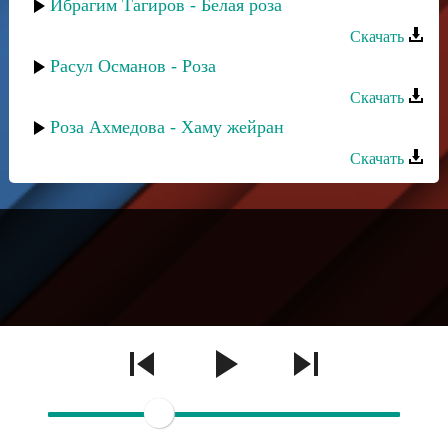
Ибрагим Тагиров - Белая роза
Скачать
Расул Османов - Роза
Скачать
Роза Ахмедова - Хаму жейран
Скачать