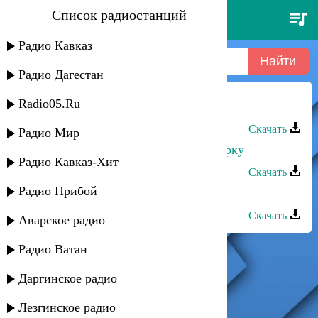
Список радиостанций
роберт катчиев - разошлись
[mp3]
Радио Кавказ
Радио Дагестан
Radio05.Ru
Роберт Каракетов - Амина
Скачать
Радио Мир
Роберт Каракетов - Вечером по парку
Радио Кавказ-Хит
Скачать
Радио Прибой
Роберт Каракетов - Танцпол
Скачать
Аварское радио
Радио Ватан
Даргинское радио
Лезгинское радио