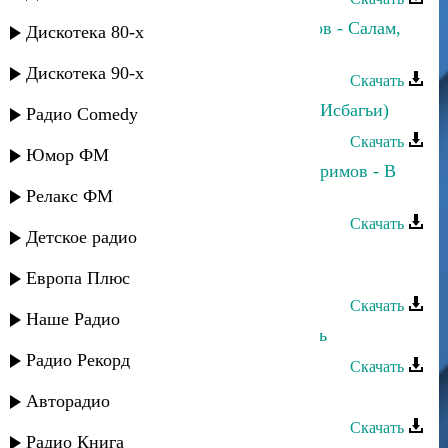
Патимат Кагирова и Ринат Каримов - Салам,
Дискотека 80-х
даргинцы!
Дискотека 90-х
Скачать
Ринат Каримов - Очаровательная (Исбагьи)
Радио Comedy
Скачать
Юмор ФМ
Альбина Салимгереева и Ринат Каримов - В
плену любви
Релакс ФМ
Скачать
Детское радио
Cёма Семенов и Ринат Каримов -
Наслаждайтесь
Европа Плюс
Скачать
Наше Радио
Ринат Каримов - Пойте, веселитесь
Радио Рекорд
Скачать
Ринат Каримов - Зеленые глаза
Авторадио
Скачать
Радио Книга