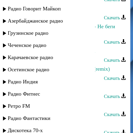
Ринат Каримов - Моя родина
Радио Говорит Майкоп
Скачать
Азербайджанское радио
Марина Алиева и Ринат Каримов - Не беги
туда
Грузинское радио
Скачать
Чеченское радио
Ринат Каримов - Девушки Кавказа
Карачаевское радио
Скачать
Ринат Каримов - Больше не стать (remix)
Осетинское радио
Скачать
Радио Индия
Ринат Каримов - Родник любви
Радио Фитнес
Скачать
Ринат Каримов - Очарована
Ретро FM
Скачать
Радио Фантастики
Ринат Каримов - Цветок
Дискотека 70-х
Скачать