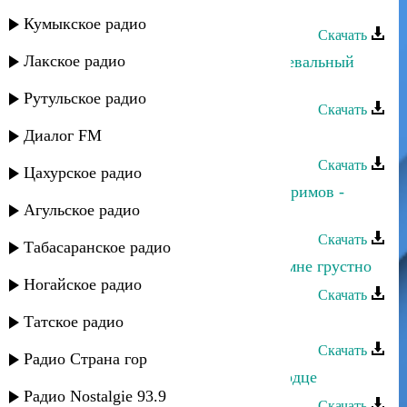
Ринат Каримов - На самом деле
Кумыкское радио
Скачать
Лакское радио
Ринат Каримов - Милая моя (танцевальный
ремикс)
Рутульское радио
Скачать
Диалог FM
Ринат Каримов - Милая моя
Скачать
Цахурское радио
Альбина Салимгереева и Ринат Каримов -
Агульское радио
Безаман йийсарехь
Скачать
Табасаранское радио
Ринат Каримов - Все веселятся, а мне грустно
Ногайское радио
Скачать
Татское радио
Ринат Каримов - Спасибо, мама
Скачать
Радио Страна гор
Ринат Каримов - Не плачь, мое сердце
Радио Nostalgie 93.9
Скачать