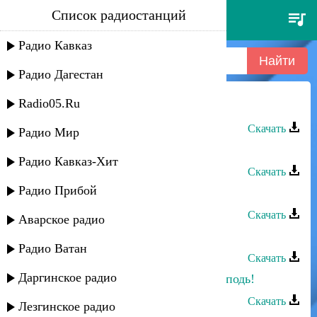
Список радиостанций
ринат каримов - пойдем со
мной
Радио Кавказ
Радио Дагестан
Radio05.Ru
Ринат Каримов - Пойдем со мной
Скачать
Радио Мир
Ринат Каримов - Пойдем со мной
Радио Кавказ-Хит
Скачать
Радио Прибой
Ринат Каримов - Пойдем со мной
Скачать
Аварское радио
Ринат Каримов - Попурри
Радио Ватан
Скачать
Даргинское радио
Ринат Каримов - Прости меня, Господь!
Скачать
Лезгинское радио