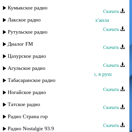
Ризабала Агабалаев - Тамада
Кумыкское радио
Скачать
Лакское радио
Ризабала Агабалаев - Перестройка х'аила
Скачать
Рутульское радио
Ризабала Агабалаев - Чан Кьари
Диалог FM
Скачать
Цахурское радио
Ризабала Агабалаев - Кефчибег
Скачать
Агульское радио
Ризабала Агабалаев - Тариф мийир, я руш
Табасаранское радио
жуван
Скачать
Ногайское радио
Ризабала Агабалаев - Хинкал
Татское радио
Скачать
Тимур Темиров - Лето жаркое
Радио Страна гор
Скачать
Радио Nostalgie 93.9