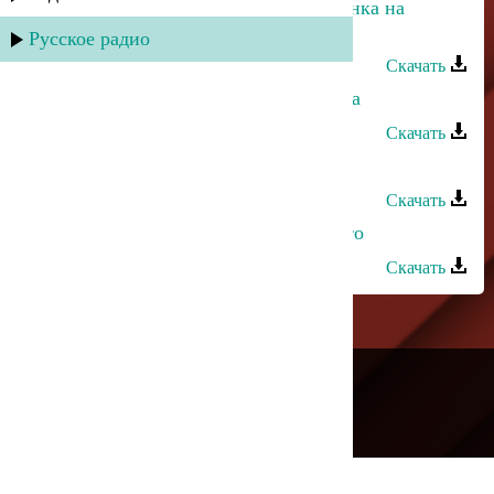
Неизвестный исполнитель - Лезгинка на
народных инструментах 1
Русское радио
Скачать
Марина Алиева и Замир - Лезгинка
Скачать
Пазилат Омарова - Лезгинка
Скачать
Абусуфиян Тагиров - Где наше лето
Скачать
---
Русское радио