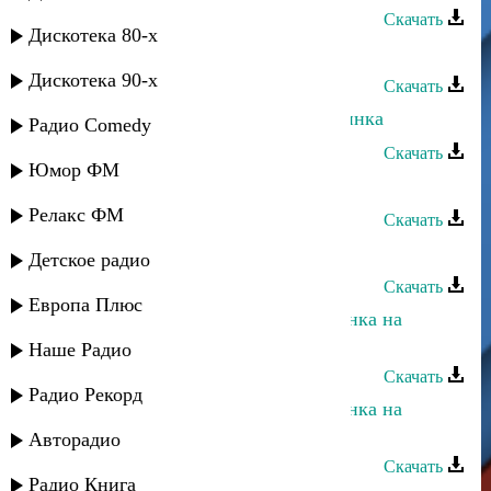
Скачать
Дискотека 80-х
Караван группа - Лезгидин руш
Дискотека 90-х
Скачать
Асадула Бахтанов - Аварская лезгинка
Радио Comedy
Скачать
Юмор ФМ
Рустам Ахмедханов - Лето
Релакс ФМ
Скачать
Зоя Гудова - Лезгинка
Детское радио
Скачать
Европа Плюс
Неизвестный исполнитель - Лезгинка на
народных инструментах - 6
Наше Радио
Скачать
Радио Рекорд
Неизвестный исполнитель - Лезгинка на
народных инструментах - 5
Авторадио
Скачать
Радио Книга