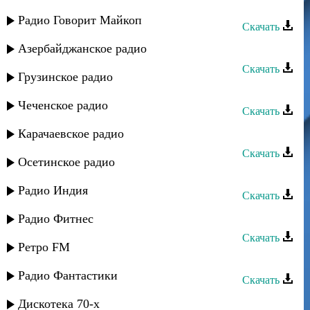
Сувар группа - Лезгинская песня
Радио Говорит Майкоп
Скачать
Абсамат Абсаматов - Лейли джан
Азербайджанское радио
Скачать
Грузинское радио
Камила Мамедова - Лезгинка
Чеченское радио
Скачать
Къайи Булах - Лезгинская мелодия
Карачаевское радио
Скачать
Осетинское радио
Dj Marat - Лезгинка
Радио Индия
Скачать
Лезгинка - Магъарул 2011
Радио Фитнес
Скачать
Ретро FM
Сувар группа - Лезгинкадал илига
Радио Фантастики
Скачать
Сувар группа - Лезгинка ягъ гада
Дискотека 70-х