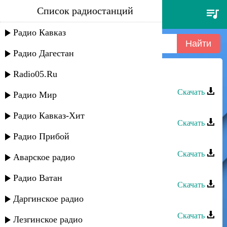
Список радиостанций
ризабала агабалаев - трилоло
Радио Кавказ
Радио Дагестан
Radio05.Ru
Ризабала Агабалаев - Трилоло
Скачать
Радио Мир
Ризабала Агабалаев - Ашугь я зун
Радио Кавказ-Хит
Скачать
Радио Прибой
Ризабала Агабалаев - Назави
Скачать
Аварское радио
Ризабала Агабалаев - Тамада
Радио Ватан
Скачать
Даргинское радио
Ризабала Агабалаев - Кефчибег
Скачать
Лезгинское радио