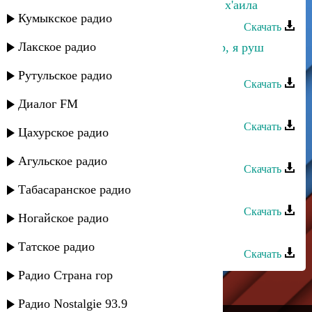
Ризабала Агабалаев - Перестройка х'аила
Кумыкское радио
Скачать
Лакское радио
Ризабала Агабалаев - Тариф мийир, я руш
жуван
Рутульское радио
Скачать
Диалог FM
Ризабала Агабалаев - Хинкал
Скачать
Цахурское радио
Ризабала Агабалаев - Чан Кьари
Агульское радио
Скачать
Табасаранское радио
Ризабала Агабалаев - Шурва
Скачать
Ногайское радио
Ризабала Агабалаев - Я -ле-ле
Татское радио
Скачать
Радио Страна гор
Радио Nostalgie 93.9