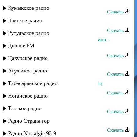
Ренат Юсупов - Мама
Кумыкское радио
Скачать
Лакское радио
Ренат Юсупов - Драгоценная моя
Скачать
Рутульское радио
Марина Мустафаева и Ренат Каримов -
Диалог FM
Рождение сына
Скачать
Цахурское радио
Ренат Юсупов - Жду тебя
Агульское радио
Скачать
Табасаранское радио
Кристина и Ренат Каримов - Прости
Скачать
Ногайское радио
Ренат Юсупов - Жизнь
Татское радио
Скачать
Ренат - Кумыки
Радио Страна гор
Скачать
Радио Nostalgie 93.9