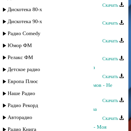
Скачать
Дискотека 80-х
Ренат - Мугуббат
Дискотека 90-х
Скачать
Ренат и группа "Звезда" - Эльнара
Радио Comedy
Скачать
Юмор ФМ
Ренат - Твои глаза
Релакс ФМ
Скачать
Ренат Юсупов - Сын своего народа
Детское радио
Скачать
Европа Плюс
Марина Мустафаева и Ренат Каримов - Не
могу без тебя
Наше Радио
Скачать
Радио Рекорд
Малыш и Ренат - Открой свои глаза
Авторадио
Скачать
Ренат Джамилов и Султан Трамов - Моя
Радио Книга