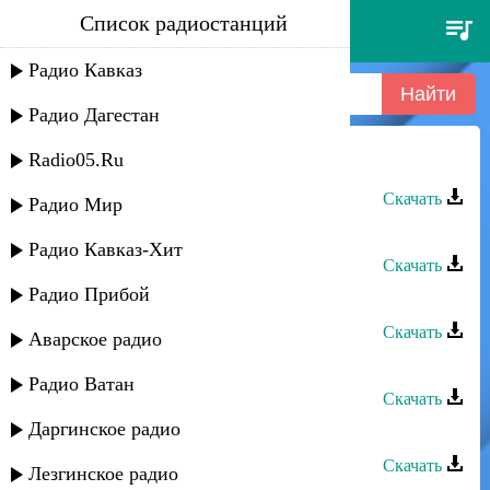
Список радиостанций
ренат джанибеков - аямайсын
Радио Кавказ
Радио Дагестан
Radio05.Ru
Ренат Джанибеков - Аямайсын
Скачать
Радио Мир
Ренат Идрисов - Лезгияр
Радио Кавказ-Хит
Скачать
Радио Прибой
Ренат Патахов - Доченька
Скачать
Аварское радио
Ренат Юсупов - Ищу тебя
Радио Ватан
Скачать
Даргинское радио
Ренат Юсупов - Жду тебя
Скачать
Лезгинское радио