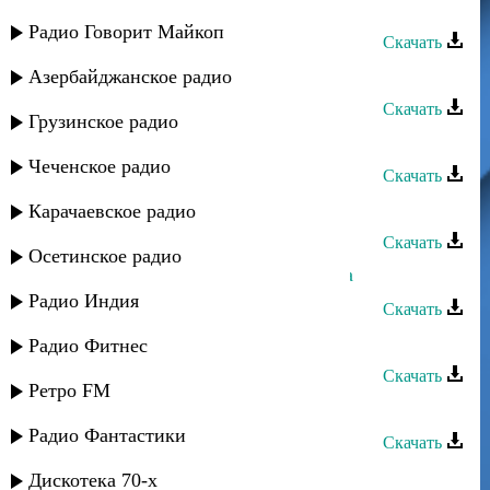
Ренат - Кумыки
Радио Говорит Майкоп
Скачать
Ренат Юсупов - Ты мое счастье
Азербайджанское радио
Скачать
Грузинское радио
Ренат Юсупов - Жизнь
Чеченское радио
Скачать
Ренат Юсупов - Мат
Карачаевское радио
Скачать
Осетинское радио
Ренат Идрисов - Любимая девушка
Радио Индия
Скачать
Ренат Джамилов - Одна на свете
Радио Фитнес
Скачать
Ретро FM
Ренат Идрисов - Где ты
Радио Фантастики
Скачать
Ренат - Зун туна
Дискотека 70-х