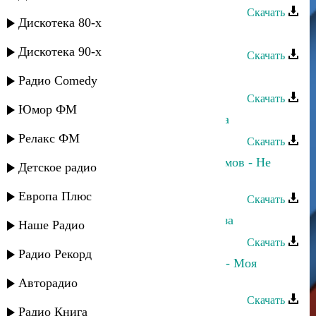
Скачать
Дискотека 80-х
Ренат и группа "Звезда" - Эльнара
Дискотека 90-х
Скачать
Ренат - Твои глаза
Радио Comedy
Скачать
Юмор ФМ
Ренат Юсупов - Сын своего народа
Релакс ФМ
Скачать
Марина Мустафаева и Ренат Каримов - Не
Детское радио
могу без тебя
Европа Плюс
Скачать
Малыш и Ренат - Открой свои глаза
Наше Радио
Скачать
Радио Рекорд
Ренат Джамилов и Султан Трамов - Моя
любовь
Авторадио
Скачать
Радио Книга