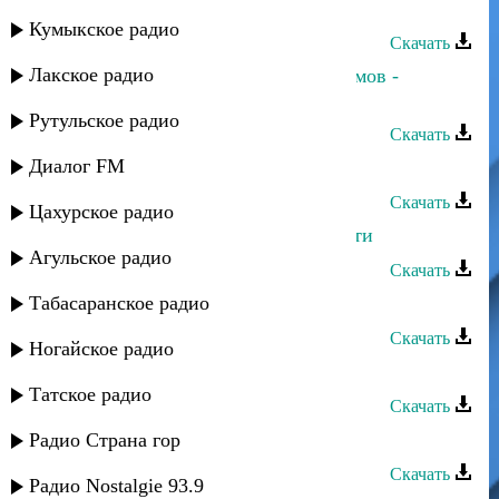
Ренат Юсупов - Драгоценная моя
Кумыкское радио
Скачать
Лакское радио
Марина Мустафаева и Ренат Каримов -
Рождение сына
Рутульское радио
Скачать
Диалог FM
Ренат Юсупов - Жду тебя
Скачать
Цахурское радио
Кристина и Ренат Каримов - Прости
Агульское радио
Скачать
Табасаранское радио
Ренат Юсупов - Жизнь
Скачать
Ногайское радио
Ренат - Кумыки
Татское радио
Скачать
Ренат - Кумыки
Радио Страна гор
Скачать
Радио Nostalgie 93.9