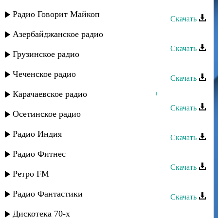
Ренат Юсупов - Ты мое счастье
Радио Говорит Майкоп
Скачать
Ренат Юсупов - Жизнь
Азербайджанское радио
Скачать
Грузинское радио
Ренат Юсупов - Мат
Чеченское радио
Скачать
Ренат Идрисов - Любимая девушка
Карачаевское радио
Скачать
Осетинское радио
Ренат Джамилов - Одна на свете
Радио Индия
Скачать
Ренат Идрисов - Где ты
Радио Фитнес
Скачать
Ретро FM
Ренат - Зун туна
Радио Фантастики
Скачать
Ренат - Мугуббат
Дискотека 70-х