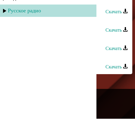
Ренат Юсупов - Волчья ягода
Русское радио
Скачать
Ренат Юсупов - Орайда
Скачать
Ренат Джанибеков - Аямайсын
Скачать
Ренат Рафаилов - Я руш
Скачать
---
Русское радио