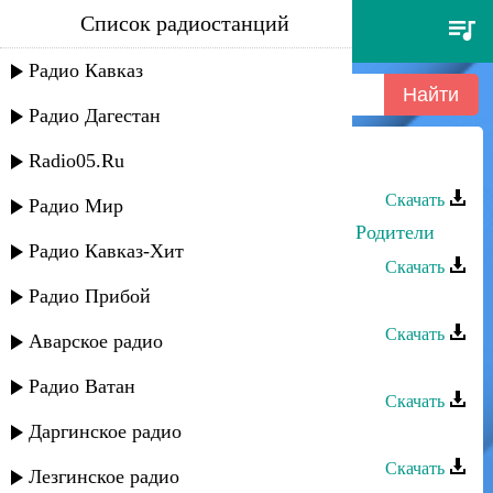
Список радиостанций
ренат
Радио Кавказ
Радио Дагестан
Radio05.Ru
Ренат Идрисов - Лезгияр
Скачать
Радио Мир
Азамат Беков, Рената Бесланеева - Родители
Радио Кавказ-Хит
Скачать
Радио Прибой
Ренат Юсупов - Ищу тебя
Скачать
Аварское радио
Ренат Юсупов - Жду тебя
Радио Ватан
Скачать
Даргинское радио
Ренат Юсупов - Мама
Скачать
Лезгинское радио