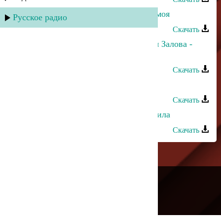
Рейсан Магомедкеримов - Родная моя
Русское радио
Скачать
Рейсан Магомедкеримов, Джамиля Залова -
Ramazan
Скачать
Патимат Раджабова - Оправдание
Скачать
Джамал Абакаров - Ты меня опьянила
Скачать
---
Русское радио