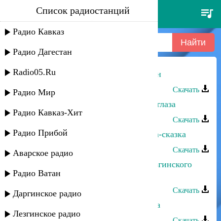
Список радиостанций
рейсан магомедкеримов - ай, да
оп
Радио Кавказ
Радио Дагестан
Radio05.Ru
Рейсан Магомедкеримов - Дагестан
Скачать
Радио Мир
Рейсан Магомедкеримов - Милые глаза
Радио Кавказ-Хит
Скачать
Радио Прибой
Рейсан Магомедкеримов - Девочка-сказка
Скачать
Аварское радио
Рейсан Магомедкеримов - Сын лезгинского
Радио Ватан
народа
Скачать
Даргинское радио
Рейсан Магомедкеримов - Эльмира
Лезгинское радио
Скачать