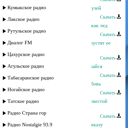
Кумыкское радио
Рейсан Магомедкеримов - Цена друзей
Скачать
Лакское радио
Рейсан Магомедкеримов - Сердце как лед
Рутульское радио
Скачать
Диалог FM
Рейсан Магомедкеримов - О чем грустят ее
глаза
Цахурское радио
Скачать
Агульское радио
Рейсан Магомедкеримов - Не обижайся
Скачать
Табасаранское радио
Рейсан Магомедкеримов - Моя любовь
Ногайское радио
Скачать
Татское радио
Рейсан Магомедкеримов - Моей невестой
стала милая
Радио Страна гор
Скачать
Радио Nostalgie 93.9
Рейсан Магомедкеримов - Мир Кавказу