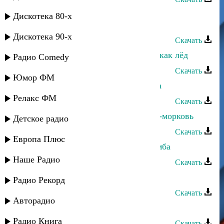
Рейсан Магомедкеримов - Жизнь
Дискотека 80-х
продолжается
Дискотека 90-х
Скачать
Рейсан Магомедкеримов - Сердце как лёд
Радио Comedy
Скачать
Юмор ФМ
Рейсан Магомедкеримов - Бомбита
Релакс ФМ
Скачать
Рейсан Магомедкеримов - Любовь-морковь
Детское радио
Скачать
Европа Плюс
Рейсан Магомедкеримов - Моя ламба
Наше Радио
Скачать
Рейсан Магомедкеримов - Алпаны
Радио Рекорд
Скачать
Авторадио
Рейсан Магомедкеримов - Буба
Радио Книга
Скачать