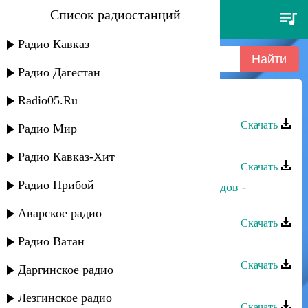
Список радиостанций
рашид магомедов - даргинская
Радио Кавказ
Радио Дагестан
Radio05.Ru
Рашид Магомедов - Даргинская
Скачать
Радио Мир
Рашид Магомедов - Акушинка
Радио Кавказ-Хит
Скачать
Радио Прибой
Пазилат Омарова и Рашид Магомедов -
Шуточная
Аварское радио
Скачать
Радио Ватан
Рашид Магомедов - Вари вари
Скачать
Даргинское радио
Рашид Магомедов - Сердце
Лезгинское радио
Скачать