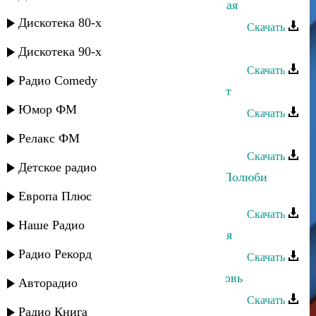
Ибрагим Магомедов - Зажигательная
Дискотека 80-х
Скачать
Загир Магомедов - Без тебя
Дискотека 90-х
Скачать
Радио Comedy
Дагир Магомедов - Никто не может
Юмор ФМ
Скачать
Загир Магомедов - Любимая
Релакс ФМ
Скачать
Детское радио
Марианна и Апанди Магомедов - Полюби
меня
Европа Плюс
Скачать
Наше Радио
Алим Магомедов - Ох, зеленоглазая
Радио Рекорд
Скачать
Руслан Магомедов - Безумная любовь
Авторадио
Скачать
Радио Книга