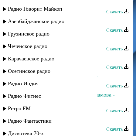
Рашид Магомедов - Песня
Радио Говорит Майкоп
Скачать
Рашид Магомедов - Без тебя
Азербайджанское радио
Скачать
Грузинское радио
Насрулла Магомедов - Где же ты
Чеченское радио
Скачать
Апанди Магомедов - Милая
Карачаевское радио
Скачать
Осетинское радио
Загир Магомедов - Где мое счастье
Радио Индия
Скачать
Ханипа Магомедов и Хадижат Саламова -
Радио Фитнес
Мама
Ретро FM
Скачать
Ханипа Магомедов - Динара
Радио Фантастики
Скачать
Дискотека 70-х