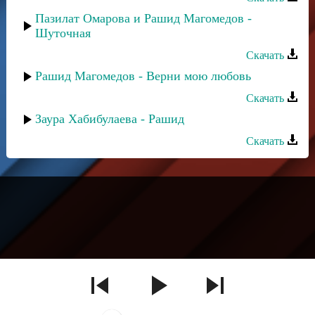
Пазилат Омарова и Рашид Магомедов -
Шуточная
Скачать
Рашид Магомедов - Верни мою любовь
Скачать
Заура Хабибулаева - Рашид
Скачать