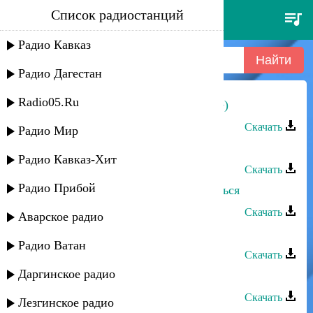
Список радиостанций
рашид багатаев - хочу в горы
(live)
Радио Кавказ
Радио Дагестан
Radio05.Ru
Рашид Багатаев - Хочу в горы (live)
Скачать
Радио Мир
Рашид Багатаев - Хочу в горы
Радио Кавказ-Хит
Скачать
Радио Прибой
Рашид Багатаев - Не хочу влюбляться
Скачать
Аварское радио
Рашид Багатаев - Родные горы
Радио Ватан
Скачать
Даргинское радио
Рашид Багатаев - Ненаглядная
Скачать
Лезгинское радио