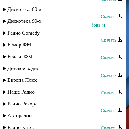
Рашид Багатаев - Мой отец
Дискотека 80-х
Скачать
Дискотека 90-х
Марианна И Рашид Багатаев - Любовь и
счастье
Радио Comedy
Скачать
Юмор ФМ
Рашид Багатаев - Глаза
Релакс ФМ
Скачать
Рашид Багатаев - Расставание
Детское радио
Скачать
Европа Плюс
Рашид Багатаев - Аллагь
Наше Радио
Скачать
Рашид Багатаев - Приди ко мне
Радио Рекорд
Скачать
Авторадио
Рашид Багатаев - Душа
Радио Книга
Скачать