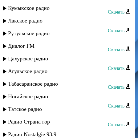
Рашид Багатаев - Приди ко мне
Кумыкское радио
Скачать
Лакское радио
Рашид Багатаев - Днем и ночью
Скачать
Рутульское радио
Рашид Багатаев - Голубоглазая
Диалог FM
Скачать
Цахурское радио
Рашид Багатаев - Пожелание
Скачать
Агульское радио
Рашид Багатаев - Бакар ридулей
Табасаранское радио
Скачать
Рашид Багатаев - Не знаю
Ногайское радио
Скачать
Татское радио
Рашид Багатаев - Пожелание
Радио Страна гор
Скачать
Лариса Гаджиева - Хочу в горы
Радио Nostalgie 93.9