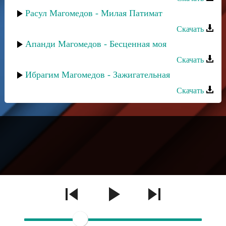
Расул Магомедов - Милая Патимат
Скачать
Апанди Магомедов - Бесценная моя
Скачать
Ибрагим Магомедов - Зажигательная
Скачать