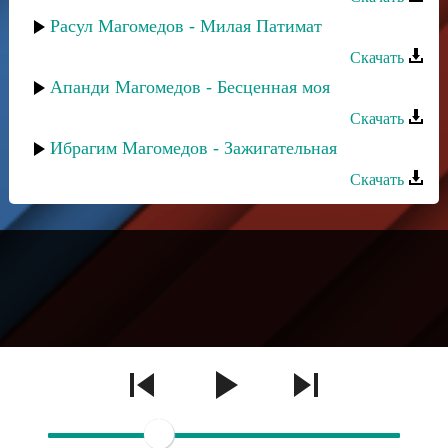
Расул Магомедов - Милая Патимат
Скачать
Апанди Магомедов - Бесценная моя
Скачать
Ибрагим Магомедов - Зажигательная
Скачать