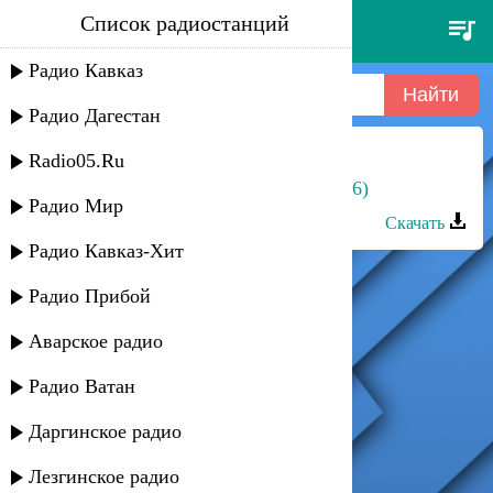
Список радиостанций
подлога вечерняя 2016
Радио Кавказ
Радио Дагестан
Radio05.Ru
Марзият Абдуллаева - Ахмад
Цумадинский(Аварские песни 2016)
Радио Мир
Скачать
Радио Кавказ-Хит
Радио Прибой
Аварское радио
Радио Ватан
Даргинское радио
Лезгинское радио