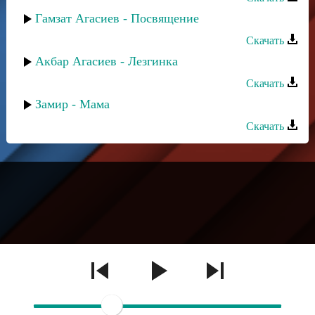
Гамзат Агасиев - Посвящение
Скачать
Акбар Агасиев - Лезгинка
Скачать
Замир - Мама
Скачать