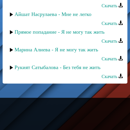
Скачать
Айшат Насрулаева - Мне не легко
Скачать
Прямое попадание - Я не могу так жить
Скачать
Марина Алиева - Я не могу так жить
Скачать
Рукият Сатыбалова - Без тебя не жить
Скачать