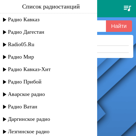
Список радиостанций
пилот - заживо
Радио Кавказ
Радио Дагестан
Ничего не найдено =(
Radio05.Ru
Попробуйте укоротить запрос
Радио Мир
Радио Кавказ-Хит
Радио Прибой
Аварское радио
Радио Ватан
Даргинское радио
Лезгинское радио