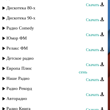
Скачать
Дискотека 80-х
Тимур Темиров - Осень
Дискотека 90-х
Скачать
Гусейн Манапов - Осень постой
Радио Comedy
Скачать
Юмор ФМ
Казбек Шааев - Осень наступила
Релакс ФМ
Скачать
Казбек Шааев - Осень
Детское радио
Скачать
Европа Плюс
Казбек Шааев - А у меня сегодня осень
Наше Радио
Скачать
Захар Рафаилов - Осень
Радио Рекорд
Скачать
Авторадио
Марьям Дандамаева - Осень
Радио Книга
Скачать