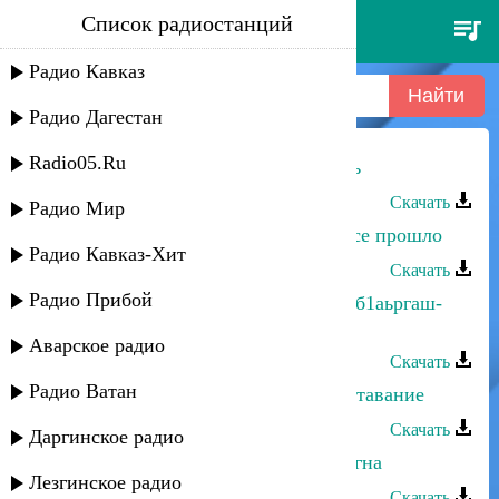
Список радиостанций
петимат хамзатова - гуьйре-
осень
Радио Кавказ
Радио Дагестан
Radio05.Ru
Петимат Хамзатова - Гуьйре-Осень
Скачать
Радио Мир
Петимат Хамзатова - И д1адели-Все прошло
Радио Кавказ-Хит
Скачать
Радио Прибой
Петимат Хамзатова - Доьлхур дац б1аьргаш-
Глаза не будут плакать
Аварское радио
Скачать
Радио Ватан
Петимат Хамзатова - Къастар-Расставание
Скачать
Даргинское радио
Петимат Хамзатова - Везавелла дагна
Лезгинское радио
Скачать