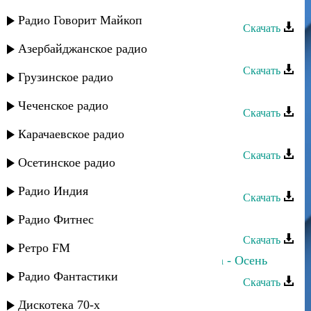
Хеда Хамзатова - Нохчи йо1
Радио Говорит Майкоп
Скачать
Азербайджанское радио
Хеда Хамзатова - Са Даймохк
Скачать
Грузинское радио
Сабина Алиева - Плачет осень
Чеченское радио
Скачать
Разия - Осень
Карачаевское радио
Скачать
Осетинское радио
Заира Омарова - Осень
Радио Индия
Скачать
Прямое попадание - Осень
Радио Фитнес
Скачать
Ретро FM
Прямое попадание и Таня Даниева - Осень
Радио Фантастики
Скачать
Альберт Султанахмедов - Осень
Дискотека 70-х