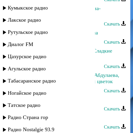
Кумыкское радио
Петимат Хамзатова - Даго хаьржина-
Избранник сердца
Лакское радио
Скачать
Рутульское радио
Петимат Хамзатова - Безаман чилла
Скачать
Диалог FM
Петимат Хамзатова - Мерза ойла-Сладкие
Цахурское радио
мысли
Скачать
Агульское радио
Апанди Исмаилгаджиев,Джамиля Абдулаева,
Табасаранское радио
Фатима, Петимат Хамзатова - Мой цветок
Скачать
Ногайское радио
Хеда Хамзатова - Армения
Татское радио
Скачать
Радио Страна гор
Султан Лагучев - Скучает осень
Скачать
Радио Nostalgie 93.9