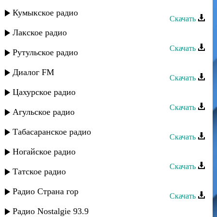
Даркуш группа - Сабина
Кумыкское радио
Скачать
Лакское радио
ШахДаг группа - Перизада
Скачать
Рутульское радио
Перизада группа - Гаф ганач
Диалог FM
Скачать
Цахурское радио
Перизада группа - Кусар шегъер
Скачать
Агульское радио
Перизада группа - Ресул
Табасаранское радио
Скачать
Перизада группа - Кабардинка
Ногайское радио
Скачать
Татское радио
Перизада группа - Кьисмет хъурай
Радио Страна гор
Скачать
Перизада группа - Петиш хуьр
Радио Nostalgie 93.9