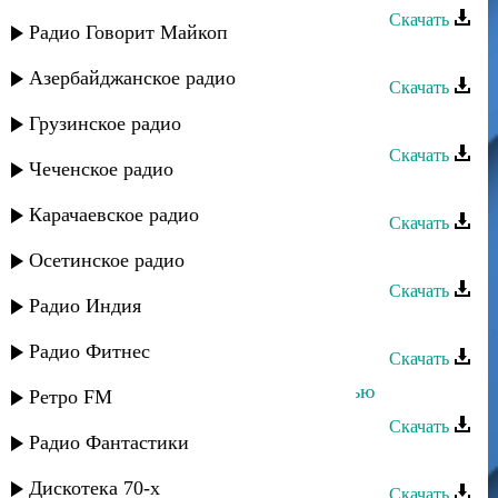
Скачать
Радио Говорит Майкоп
Дустар группа - Сабина
Азербайджанское радио
Скачать
Девран группа - Будем счастливы
Грузинское радио
Скачать
Чеченское радио
Берекат группа - Маржана
Карачаевское радио
Скачать
Нур группа - Зайнаб
Осетинское радио
Скачать
Радио Индия
Мирес группа - Новая студентка
Радио Фитнес
Скачать
Сабина Абдулаева - Днем или ночью
Ретро FM
Скачать
Радио Фантастики
Кавказ группа - Ваз багъишда
Дискотека 70-х
Скачать