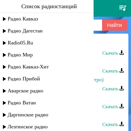
Список радиостанций
перизада группа - сабина
Радио Кавказ
Радио Дагестан
Radio05.Ru
Перизада группа - Сабина
Скачать
Радио Мир
Перизада группа - Кьсл жемир
Радио Кавказ-Хит
Скачать
Радио Прибой
Перизада группа - Вступление (Интро)
Скачать
Аварское радио
Перизада группа - Вахар
Радио Ватан
Скачать
Даргинское радио
Перизада группа - Тахай диде
Скачать
Лезгинское радио