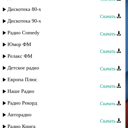
Сувар группа - КIанда лугьуз
Дискотека 80-х
Скачать
Дискотека 90-х
Сувар группа - Лезгинкадал илига
Радио Comedy
Скачать
Сувар группа - Лезгинка ягъ гада
Юмор ФМ
Скачать
Релакс ФМ
Караван группа - Лезгидин руш
Детское радио
Скачать
Гапцах группа - Гада чан
Европа Плюс
Скачать
Наше Радио
Рассвет группа - Саида
Радио Рекорд
Скачать
Сабина Абдулаева - Мой город
Авторадио
Скачать
Радио Книга