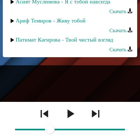
Асият Муслимова - Я с тобой навсегда
Скачать
Ариф Темиров - Живу тобой
Скачать
Патимат Кагирова - Твой чистый взгляд
Скачать