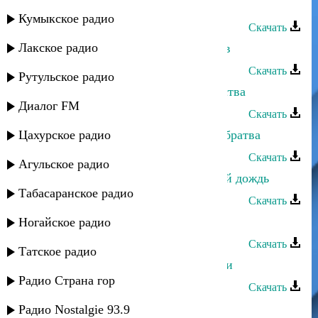
Патимат Кагирова - Сватовство
Кумыкское радио
Скачать
Лакское радио
Патимат Кагирова - Про даргинцев
Скачать
Рутульское радио
Патимат Кагирова - Остались чувства
Диалог FM
Скачать
Цахурское радио
Патимат Кагирова - Дагестанская братва
Скачать
Агульское радио
Патимат Кагирова - Словно летний дождь
Табасаранское радио
Скачать
Патимат Кагирова - Улыбнись мне
Ногайское радио
Скачать
Татское радио
Патимат Кагирова - За тобой пойти
Радио Страна гор
Скачать
Патимат Кагирова - Я не боюсь
Радио Nostalgie 93.9