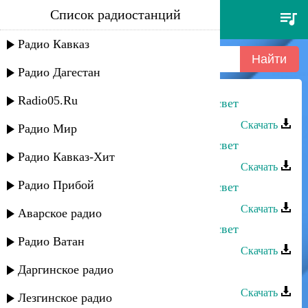
Список радиостанций
патимат кагирова - мой
лунный свет
Радио Кавказ
Радио Дагестан
Radio05.Ru
Патимат Кагирова - Мой лунный свет
Скачать
Радио Мир
Патимат Кагирова - Мой лунный свет
Радио Кавказ-Хит
Скачать
Радио Прибой
Патимат Кагирова - Мой лунный свет
Скачать
Аварское радио
Патимат Кагирова - Мой лунный свет
Радио Ватан
Скачать
Даргинское радио
Патимат Кагирова - Свет надежды
Скачать
Лезгинское радио