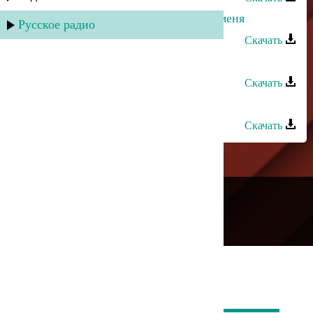
Патимат Кагирова - Подальше от меня
Русское радио
Скачать
Патимат Кагирова - Дила херси
Скачать
Патимат Кагирова - Уркилизи
Скачать
---
Русское радио