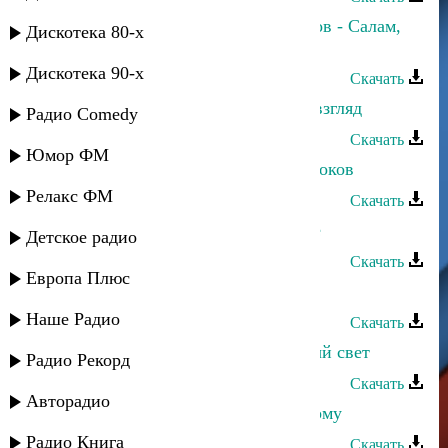
Патимат Кагирова и Ринат Каримов - Салам,
Дискотека 80-х
даргинцы!
Дискотека 90-х
Скачать
Патимат Кагирова - Твой чистый взгляд
Радио Comedy
Скачать
Юмор ФМ
Патимат Кагирова - Матерям пророков
Релакс ФМ
Скачать
Патимат Кагирова - Мои любимые
Детское радио
Скачать
Европа Плюс
Патимат Кагирова - Моя душа
Наше Радио
Скачать
Магомедсалам Магомедов - Лунный свет
Радио Рекорд
Скачать
Авторадио
Патимат Кагирова - Счастье каждому
Радио Книга
Скачать