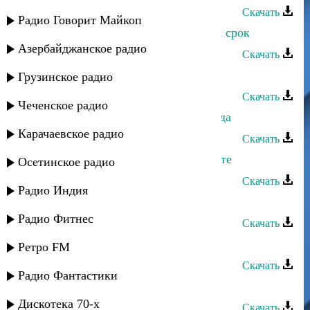
Скачать
Радио Говорит Майкоп
Патимат Кагирова - Ты распечатал срок
Азербайджанское радио
Скачать
Патимат Кагирова - Шуточная
Грузинское радио
Скачать
Чеченское радио
Патимат Кагирова - Небесная звезда
Карачаевское радио
Скачать
Патимат Гасанова - Ты есть на свете
Осетинское радио
Скачать
Радио Индия
Хасбулат Рахманов - Лунный свет
Радио Фитнес
Скачать
Патимат Кагирова - Долалай
Ретро FM
Скачать
Радио Фантастики
Патимат Кагирова - Урахинская
Дискотека 70-х
Скачать