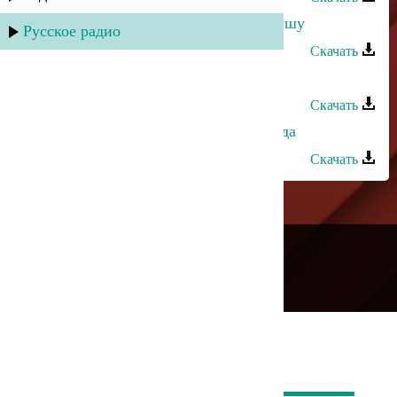
Патимат Кагирова - Согрей мне душу
Русское радио
Скачать
Патимат Кагирова - Дила херси
Скачать
Патимат Кагирова - Небесная звезда
Скачать
---
Русское радио