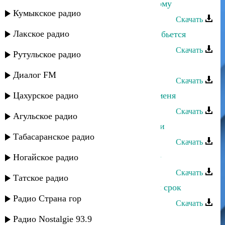
Патимат Кагирова - Счастье каждому
Кумыкское радио
Скачать
Лакское радио
Патимат Кагирова - Пою и сердце бьется
Скачать
Рутульское радио
Патимат Кагирова - Улыбнись мне
Диалог FM
Скачать
Цахурское радио
Патимат Кагирова - Подальше от меня
Скачать
Агульское радио
Патимат Кагирова - Просьба любви
Табасаранское радио
Скачать
Патимат Кагирова - Мои любимые
Ногайское радио
Скачать
Татское радио
Патимат Кагирова - Ты распечатал срок
Радио Страна гор
Скачать
Патимат Кагирова - Моя душа
Радио Nostalgie 93.9