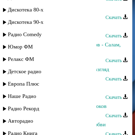
Патимат Кагирова - Уркилизи
Дискотека 80-х
Скачать
Дискотека 90-х
Патимат Кагирова - Урахинская
Радио Comedy
Скачать
Патимат Кагирова и Ринат Каримов - Салам,
Юмор ФМ
даргинцы!
Релакс ФМ
Скачать
Патимат Кагирова - Твой чистый взгляд
Детское радио
Скачать
Европа Плюс
Патимат Кагирова - Я не боюсь
Наше Радио
Скачать
Патимат Кагирова - Матерям пророков
Радио Рекорд
Скачать
Авторадио
Патимат Кагирова - Мгновения любви
Радио Книга
Скачать