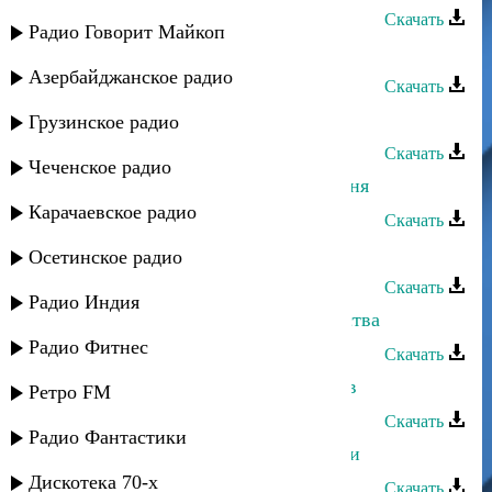
Скачать
Радио Говорит Майкоп
Патимат Кагирова - Вайнахи
Азербайджанское радио
Скачать
Патимат Кагирова - Свет надежды
Грузинское радио
Скачать
Чеченское радио
Патимат Кагирова - Звучи моя песня
Карачаевское радио
Скачать
Патимат Кагирова - Долалай
Осетинское радио
Скачать
Радио Индия
Патимат Кагирова - Остались чувства
Радио Фитнес
Скачать
Патимат Кагирова - Про даргинцев
Ретро FM
Скачать
Радио Фантастики
Патимат Кагирова - За тобой пойти
Дискотека 70-х
Скачать