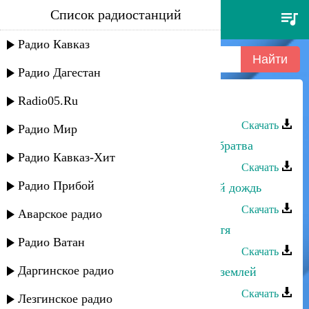
Список радиостанций
патимат кагирова - маймун
Радио Кавказ
Радио Дагестан
Radio05.Ru
Патимат Кагирова - Маймун
Скачать
Радио Мир
Патимат Кагирова - Дагестанская братва
Радио Кавказ-Хит
Скачать
Радио Прибой
Патимат Кагирова - Словно летний дождь
Скачать
Аварское радио
Патимат Кагирова - Мое милое дитя
Радио Ватан
Скачать
Даргинское радио
Патимат Кагирова и Султан - Над землей
Скачать
Лезгинское радио