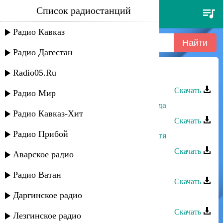
Список радиостанций
патимат кагирова - акушинка
Радио Кавказ
Радио Дагестан
Radio05.Ru
Патимат Кагирова - Акушинка
Скачать
Радио Мир
Патимат Кагирова - Небесная звезда
Радио Кавказ-Хит
Скачать
Радио Прибой
Патимат Кагирова - Мое милое дитя
Скачать
Аварское радио
Патимат Кагирова - Сватовство
Радио Ватан
Скачать
Даргинское радио
Патимат Кагирова - Шуточная
Скачать
Лезгинское радио