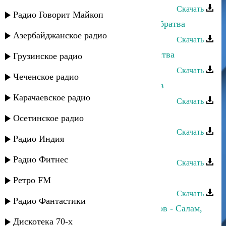
Скачать
Радио Говорит Майкоп
Патимат Кагирова - Дагестанская братва
Азербайджанское радио
Скачать
Патимат Кагирова - Остались чувства
Грузинское радио
Скачать
Чеченское радио
Патимат Кагирова - Про даргинцев
Карачаевское радио
Скачать
Патимат Раджабова - Акушинка
Осетинское радио
Скачать
Радио Индия
Патимат Кагирова - Дила херси
Радио Фитнес
Скачать
Патимат Кагирова - Урахинская
Ретро FM
Скачать
Радио Фантастики
Патимат Кагирова и Ринат Каримов - Салам,
даргинцы!
Дискотека 70-х