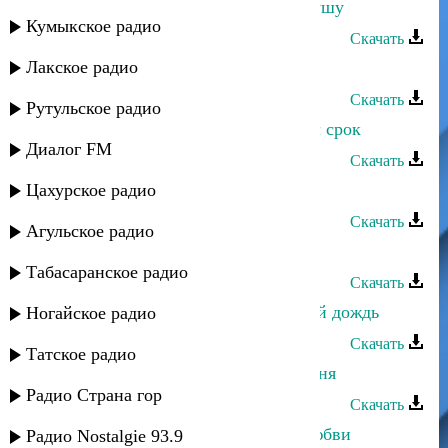
Патимат Кагирова - Согрей мне душу
Кумыкское радио
Скачать
Лакское радио
Патимат Кагирова - Я не боюсь
Скачать
Рутульское радио
Патимат Кагирова - Ты распечатал срок
Диалог FM
Скачать
Цахурское радио
Патимат Кагирова - Свет надежды
Скачать
Агульское радио
Патимат Кагирова - Улыбнись мне
Табасаранское радио
Скачать
Патимат Кагирова - Словно летний дождь
Ногайское радио
Скачать
Татское радио
Патимат Кагирова - Звучи моя песня
Радио Страна гор
Скачать
Патимат Кагирова - Мгновения любви
Радио Nostalgie 93.9