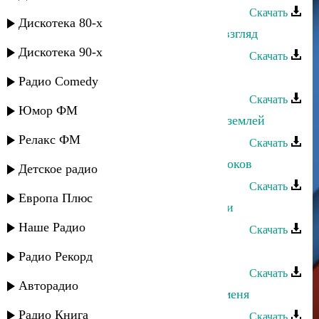
Скачать
Дискотека 80-х
Патимат Кагирова - Твой чистый взгляд
Дискотека 90-х
Скачать
Патимат Кагирова - Уркилизи
Радио Comedy
Скачать
Юмор ФМ
Патимат Кагирова и Султан - Над землей
Релакс ФМ
Скачать
Патимат Кагирова - Матерям пророков
Детское радио
Скачать
Европа Плюс
Патимат Кагирова - За тобой пойти
Наше Радио
Скачать
Патимат Кагирова - Вайнахи
Радио Рекорд
Скачать
Авторадио
Патимат Кагирова - Подальше от меня
Радио Книга
Скачать