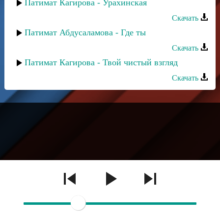
Патимат Кагирова - Урахинская
Скачать
Патимат Абдусаламова - Где ты
Скачать
Патимат Кагирова - Твой чистый взгляд
Скачать