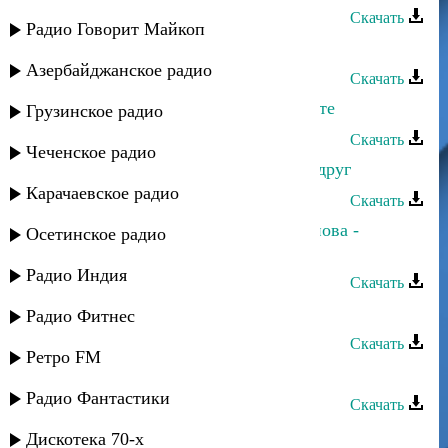
Скачать
Радио Говорит Майкоп
Патимат Магаева - Твои глаза
Азербайджанское радио
Скачать
Патимат Гасанова - Ты есть на свете
Грузинское радио
Скачать
Чеченское радио
Патимат Гасанова - Не уходи мой друг
Карачаевское радио
Скачать
Джамал Абакаров и Гажар Рамазанова -
Осетинское радио
Голубь любви
Радио Индия
Скачать
Патимат Гавзиева - Боль души
Радио Фитнес
Скачать
Ретро FM
Патимат Абдулаева - Родник
Радио Фантастики
Скачать
Патимат Абдулаева - Твои слова
Дискотека 70-х