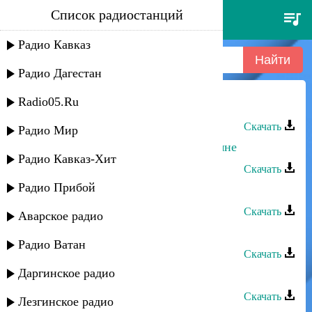
Список радиостанций
патимат гусейнова - голубь
Радио Кавказ
Радио Дагестан
Radio05.Ru
Патимат Гусейнова - Голубь
Скачать
Радио Мир
Патимат Гусейнова - Приходи ко мне
Радио Кавказ-Хит
Скачать
Радио Прибой
Патимат Гусейнова - Аявлум
Скачать
Аварское радио
Патимат Гусейнова - У родника
Радио Ватан
Скачать
Даргинское радио
Патимат Гусейнова - Картлик
Скачать
Лезгинское радио