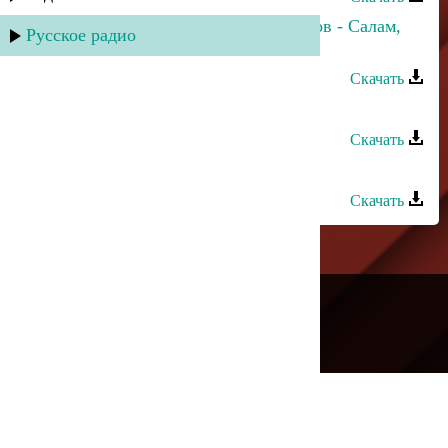
Патимат Кагирова и Ринат Каримов - Салам,
Русское радио
даргинцы!
Скачать
Патимат Абдусаламова - Где ты
Скачать
Патимат Гасанова - Пламя души
Скачать
---
Русское радио