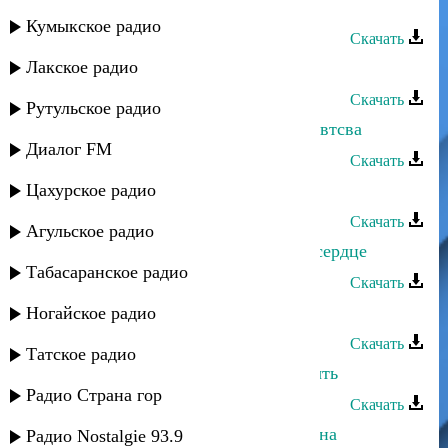
Патимат Гусейнова - Твои глаза
Кумыкское радио
Скачать
Лакское радио
Патимат Гусейнова - Твои глаза
Скачать
Рутульское радио
Патимат Магомедова - Забытые чувтсва
Диалог FM
Скачать
Цахурское радио
Патимат Магаева - Терпение
Скачать
Агульское радио
Патимат Ибрагимова - Ты в моем сердце
Табасаранское радио
Скачать
Патимат Ибрагимова - Не уходи
Ногайское радио
Скачать
Татское радио
Патимат Раджабова - Не могу забыть
Радио Страна гор
Скачать
Патимат Раджабова - Душевная рана
Радио Nostalgie 93.9