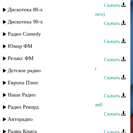
Скачать
Дискотека 80-х
Патимат Раджабова - Агь урши (танго)
Дискотека 90-х
Скачать
Патимат Кагирова - Вайнахи
Радио Comedy
Скачать
Юмор ФМ
Патимат Магомедова - Верю
Релакс ФМ
Скачать
Патимат Кагирова - Про даргинцев
Детское радио
Скачать
Европа Плюс
Патимат Галимова - Пою для тебя
Наше Радио
Скачать
Патимат Раджабова - Дила уркилизиб
Радио Рекорд
Скачать
Авторадио
Патимат Кагирова - Урахинская
Радио Книга
Скачать