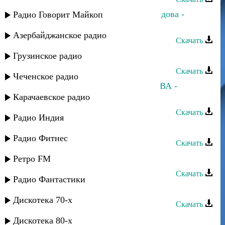
Пазилат Омарова и Гидаят Магомедова -
Радио Говорит Майкоп
Акушинка-2011
Азербайджанское радио
Скачать
Пазилат Омарова - ЧарукIен
Грузинское радио
Скачать
Чеченское радио
Мурад РАМАЗАНОВ и Д.ОМАРОВА -
Шуточная
Карачаевское радио
Скачать
Радио Индия
Пазилат Омарова - Акушинка
Радио Фитнес
Скачать
Манарша Хираева - Шуточная
Ретро FM
Скачать
Радио Фантастики
Салихат Омарова - Джейран
Дискотека 70-х
Скачать
Салихат Омарова - Друг сердца
Дискотека 80-х