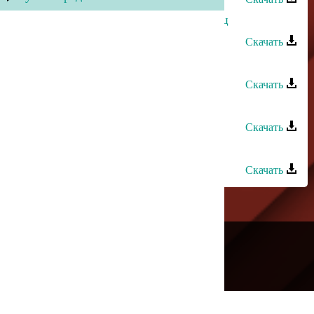
Пазилат Омарасхабова - Мой горец
Скачать
Мирес группа - Шуточная-2
Скачать
Джамиля Омарова - Илала балга
Скачать
Меседу Омарова - Мой ангел
Скачать
---
Русское радио