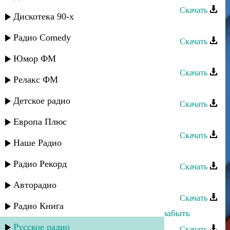
Скачать
Дискотека 90-х
Талисман Омарова - Птица
Радио Comedy
Скачать
Салихат Омарова - Моя любовь
Юмор ФМ
Скачать
Релакс ФМ
Салихат Омарова - Под дождем
Детское радио
Скачать
Заира Омарова - Вечерний город
Европа Плюс
Скачать
Наше Радио
Шамсудин Капланов - Шуточная
Радио Рекорд
Скачать
Ханаци Ханакаев - Шуточная
Авторадио
Скачать
Радио Книга
Пазилат Омарасхабова - Не смогу забыть
Русское радио
Скачать