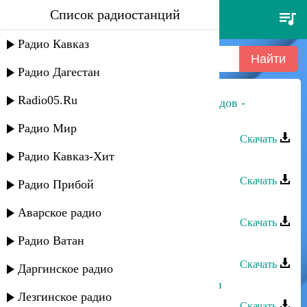
Список радиостанций
пазилат омарова - шуточная
Радио Кавказ
Радио Дагестан
Radio05.Ru
Пазилат Омарова и Рашид Магомедов -
Шуточная
Радио Мир
Скачать
Радио Кавказ-Хит
Пазилат Омарова - Шуточная
Скачать
Радио Прибой
Пазилат Омарова - ХIури нура
Аварское радио
Скачать
Радио Ватан
Пазилат Омарова - Мой Даргинец
Скачать
Даргинское радио
Пазилат Омарова - Любовь как сон
Лезгинское радио
Скачать