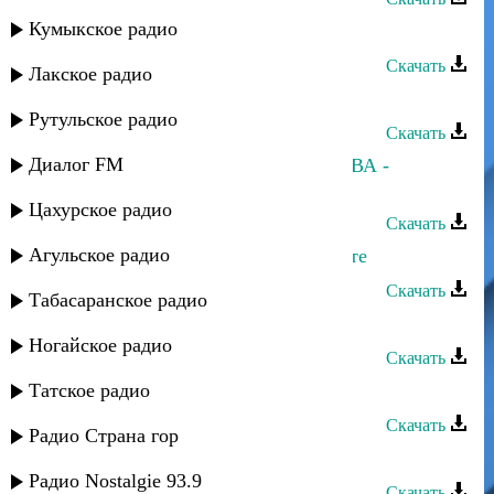
Кумыкское радио
Пазилат Омарова - Акушинка
Скачать
Лакское радио
Пазилат Омарова - Для тебя
Рутульское радио
Скачать
Диалог FM
Мурад РАМАЗАНОВ и Д.ОМАРОВА -
Шуточная
Цахурское радио
Скачать
Агульское радио
Пазилат Омарова - Деркаб, дарганте
Скачать
Табасаранское радио
Пазилат Омарова - Лезгинка
Ногайское радио
Скачать
Татское радио
Пазилат Омарова - Твое письмо
Скачать
Радио Страна гор
Пазилат Омарова - Камила
Радио Nostalgie 93.9
Скачать