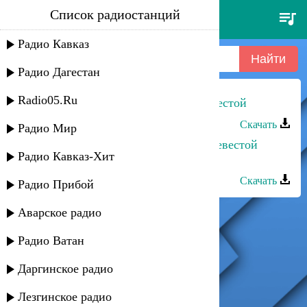
Список радиостанций
олежка каспер - за невестой
Радио Кавказ
Радио Дагестан
Radio05.Ru
Хава Газахова - Я стану твоей невестой
Скачать
Радио Мир
Рейсан Магомедкеримов - Моей невестой
Радио Кавказ-Хит
стала милая
Скачать
Радио Прибой
Аварское радио
Радио Ватан
Даргинское радио
Лезгинское радио