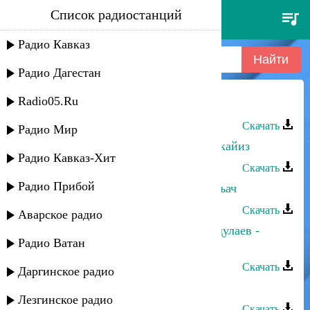
Список радиостанций
оксана ибрагимова - мярака
Радио Кавказ
Радио Дагестан
Radio05.Ru
Оксана Ибрагимова - Мярака
Скачать
Радио Мир
Оксана Ибрагимова - Удучив мяракайиз
Радио Кавказ-Хит
Скачать
Радио Прибой
Оксана Ибрагимова - Мяракайиз гъач
Скачать
Аварское радио
Оксана Ибрагимова и Насрула Абдулаев -
Радио Ватан
Гюзель вахтар
Скачать
Даргинское радио
Оксана Ибрагимова - Арзу
Лезгинское радио
Скачать