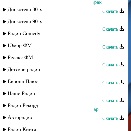
Оксана Ибрагимова - Сумчир мубарак
Дискотека 80-х
Скачать
Оксана Ибрагимова - Мухюббат
Дискотека 90-х
Скачать
Радио Comedy
Оксана Ибрагимова - Кучал мапан
Юмор ФМ
Скачать
Оксана Ибрагимова - Гюзель яр
Релакс ФМ
Скачать
Детское радио
Оксана Ибрагимова - Гьаз ву
Европа Плюс
Скачать
Оксана Ибрагимова - Багьа инсан
Наше Радио
Скачать
Радио Рекорд
Оксана Ибрагимова - Дадайин хилар
Авторадио
Скачать
Оксана Ибрагимова - Яриз Мяъли
Радио Книга