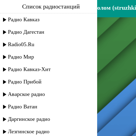
Список радиостанций
нэнси - дым cигарет c ментолом (struzhk
Радио Кавказ
Радио Дагестан
Radio05.Ru
Радио Мир
Радио Кавказ-Хит
Радио Прибой
Аварское радио
Радио Ватан
Даргинское радио
Лезгинское радио