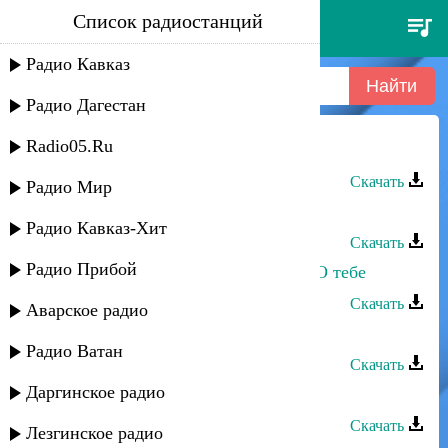
Список радиостанций
нур группа - наида
Радио Кавказ
Радио Дагестан
Radio05.Ru
Нур группа - Наида
Скачать
Радио Мир
Дустар группа - Наида
Радио Кавказ-Хит
Скачать
Радио Прибой
Наида Абдулаева и группа Адат - О тебе
Скачать
Аварское радио
Гатфар группа - Наида
Радио Ватан
Скачать
Даргинское радио
Бахт группа - Наида
Скачать
Лезгинское радио