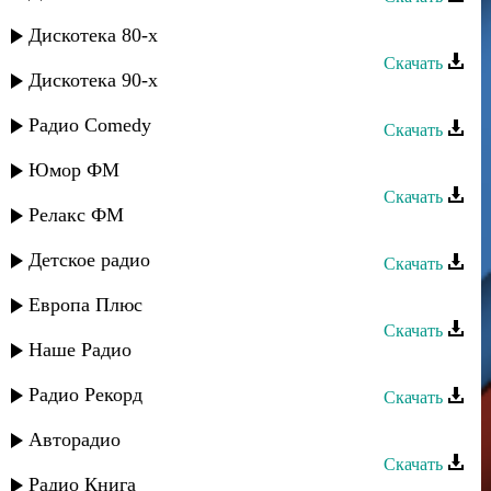
Борагъан группа - Лейла
Дискотека 80-х
Скачать
Дискотека 90-х
Берекат группа - Маржана
Радио Comedy
Скачать
Сувар группа - Кьакьан дагълар
Юмор ФМ
Скачать
Релакс ФМ
Сувар группа - Шарвили
Детское радио
Скачать
Берекат группа - Маржана
Европа Плюс
Скачать
Наше Радио
Казино группа - Назпери
Радио Рекорд
Скачать
Группа «Домбай» - Моя Теберда
Авторадио
Скачать
Радио Книга