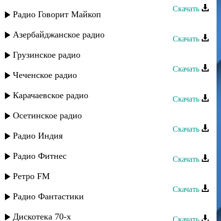
Скачать
Радио Говорит Майкоп
Сувар группа - Лезгинка ягъ гада
Азербайджанское радио
Скачать
Караван группа - Лезгидин руш
Грузинское радио
Скачать
Чеченское радио
Гапцах группа - Гатфар
Карачаевское радио
Скачать
Рассвет группа - Саида
Осетинское радио
Скачать
Радио Индия
Лейсан группа - Ле руш
Радио Фитнес
Скачать
Даркуш группа - Ирада
Ретро FM
Скачать
Радио Фантастики
Гапцах группа - Ирена
Дискотека 70-х
Скачать