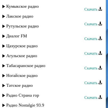
Нур группа - Наида
Кумыкское радио
Скачать
Лакское радио
Тайфун группа - Зимний вечер
Скачать
Рутульское радио
Нур группа - Зайнаб
Диалог FM
Скачать
Цахурское радио
Мирес группа - Новая студентка
Скачать
Агульское радио
Сувар группа - Лезгинская
Табасаранское радио
Скачать
Кавказ группа - Ваз багъишда
Ногайское радио
Скачать
Татское радио
Сувар группа - КIанда лугьуз
Радио Страна гор
Скачать
Нур группа - Лезгистан
Радио Nostalgie 93.9