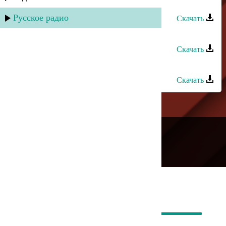
Гапцах группа - Гада чан
Русское радио
Скачать
Сувар группа - Лезгинская песня
Скачать
Группа Леззет - Шуточная
Скачать
---
Русское радио