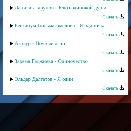
Даниэль Гарунов - Блюз одинокой души
Скачать
Бесханум Гюльмагомедова - Я одиночка
Скачать
Азнаур - Ночные огни
Скачать
Зарема Гаджиева - Одиночество
Скачать
Эльдар Далгатов - Я один
Скачать