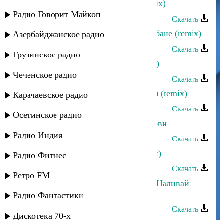
Ахмед Закариев - Мои горцы (remix)
Радио Говорит Майкоп
Скачать
Эльдар Мусаев - Поппури на барабане (remix)
Азербайджанское радио
Скачать
Грузинское радио
Оксана Ибрагимова - Дада (другая)
Чеченское радио
Скачать
Загир Магомедов - Салам Алейкум (remix)
Карачаевское радио
Скачать
Осетинское радио
Ульзана Максудова - Причина любви
Радио Индия
Скачать
Dag Style - Двигайте телами (remix)
Радио Фитнес
Скачать
Ретро FM
Магомедрасул Курбанмагомедов - Наливай
(remix)
Радио Фантастики
Скачать
Дискотека 70-х