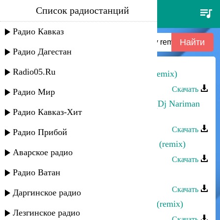
Список радиостанций
непара - другая причина (ayur
tsyrenov remix)
Радио Кавказ
Радио Дагестан
Radio05.Ru
Загир Магомедов - Моя равнина (remix)
Скачать
Радио Мир
Шамиль Ханакаев - Огонь любви (Dj Nariman
Радио Кавказ-Хит
Remix)
Скачать
Радио Прибой
Руслан Магомедов - Таинственная (remix)
Аварское радио
Скачать
Радио Ватан
Хпедж - Стхайриз (remix)
Скачать
Даргинское радио
Эльдар Далгатов - Разбила сердце (remix)
Лезгинское радио
Скачать