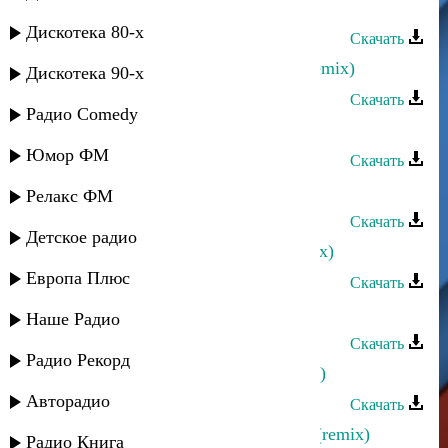
Ахмед Ахмедов - Зульфия(remix)
Дискотека 80-х
Скачать
Алик Шах-Мурадов - Иллаллах (remix)
Дискотека 90-х
Скачать
Радио Comedy
Rido - Главная причина
Юмор ФМ
Скачать
Илья Ханукаев - Казачка (remix)
Релакс ФМ
Скачать
Детское радио
Илья Ханукаев - Воды арыка (remix)
Европа Плюс
Скачать
Жасмин - Холодно (Remix)
Наше Радио
Скачать
Радио Рекорд
Жасмин - Самый любимый (Remix)
Авторадио
Скачать
Ринат Каримов - Больше не стать (remix)
Радио Книга