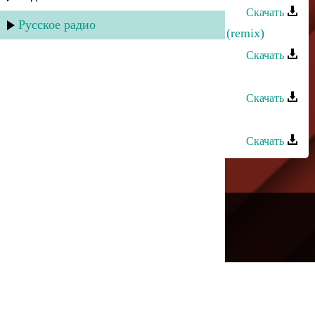
Скачать
Русское радио
Эльдар Далгатов - Знойной ночью (remix)
Скачать
Азнаур - Лейли (dance remix)
Скачать
Амир Мухтаров - Долина (remix)
Скачать
---
Русское радио