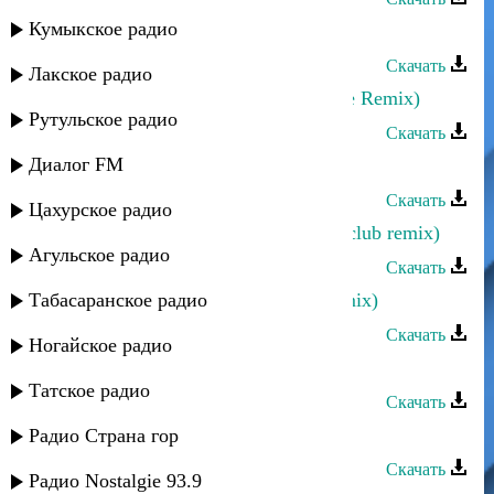
Кумыкское радио
Dj Xenon - Лезгинка (house Remix)
Скачать
Лакское радио
Dj Xenon - Лезгинка (Electro Dance Remix)
Рутульское радио
Скачать
Диалог FM
Марина Алиева - Прости (Remix)
Скачать
Цахурское радио
Эльдар Далгатов - Я люблю тебя (club remix)
Агульское радио
Скачать
Табасаранское радио
Аслан Идрисов - Моя голубка (remix)
Скачать
Ногайское радио
Black Mura - Новая страсть (remix)
Татское радио
Скачать
Эдельвейс - Амантуб (club remix)
Радио Страна гор
Скачать
Радио Nostalgie 93.9