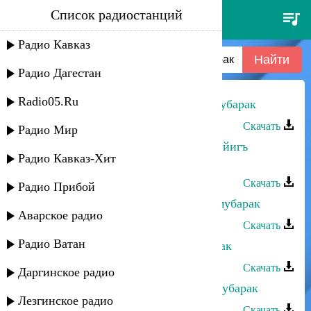
Список радиостанций
насрула абдулаев - гъахьи йигъ
мубарак
Радио Кавказ
Радио Дагестан
Radio05.Ru
Насрула Абдулаев - Гъахьи йигъ мубарак
Скачать
Радио Мир
Эльвира Ахмедханова - Яв гъахьи йигъ
Радио Кавказ-Хит
мубарак
Скачать
Радио Прибой
Эльнара Мурадова - Гъахьи йигъ мубарак
Аварское радио
Скачать
Радио Ватан
Насрула Абдулаев - Сумчир мубарак
Скачать
Даргинское радио
Фаина Абдуллаева - Гъахьи йигь мубарак
Лезгинское радио
Скачать