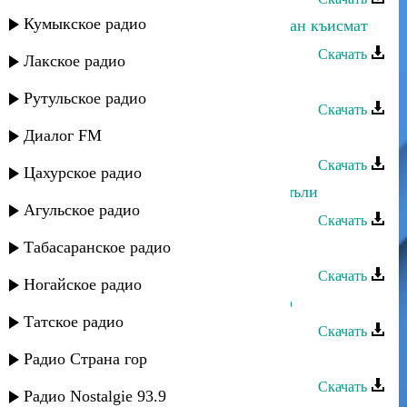
Кумыкское радио
Насрула Абдулаев - Ккунивали а чан къисмат
Скачать
Лакское радио
Насрула Абдулаев - Жигьилвал
Рутульское радио
Скачать
Диалог FM
Насрула Абдулаев - Друзьям
Скачать
Цахурское радио
Насрула Абдулаев - Дердерикан мяъли
Агульское радио
Скачать
Табасаранское радио
Насрула Абдулаев - Ватан
Скачать
Ногайское радио
Насрула Абдулаев - Аман ккуни яр
Татское радио
Скачать
Насрула Абдулаев - Ты где
Радио Страна гор
Скачать
Радио Nostalgie 93.9