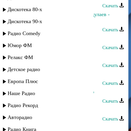
Скачать
Дискотека 80-х
Оксана Ибрагимова и Насрула Абдулаев -
Гюзель вахтар
Дискотека 90-х
Скачать
Радио Comedy
Насрула Абдулаев - Наан ава
Юмор ФМ
Скачать
Насрула Абдулаев - Бродяга
Релакс ФМ
Скачать
Детское радио
Насрула Абдулаев - Для души
Европа Плюс
Скачать
Насрула Абдулаев - Апарза сумчир
Наше Радио
Скачать
Радио Рекорд
Абдула Абдулаев - Йокьулей
Авторадио
Скачать
Абдула Абдулаев - Ахирисеб кеч
Радио Книга