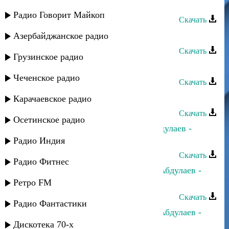
Насрула Абдулаев - Джамиля
Радио Говорит Майкоп
Скачать
Насрула Абдулаев - Эльмира
Азербайджанское радио
Скачать
Грузинское радио
Насрула Абдулаев - Нурик прямой
Чеченское радио
Скачать
Насрула Абдулаев - Бродяга
Карачаевское радио
Скачать
Осетинское радио
Оксана Ибрагимова и Насрула Абдулаев -
Дустар
Радио Индия
Скачать
Радио Фитнес
Эльвира Ахмедханова и Насрула Абдулаев -
Жигьилиз насихьят
Ретро FM
Скачать
Радио Фантастики
Эльвира Ахмедханова и Насрула Абдулаев -
Йипа гьай
Дискотека 70-х