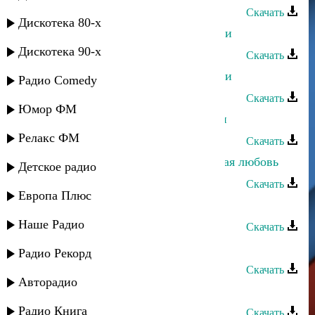
Скачать
Дискотека 80-х
Загидат Муслимова - Цветок любви
Дискотека 90-х
Скачать
Загидат Муслимова - Родник любви
Радио Comedy
Скачать
Юмор ФМ
Загидат Муслимова - Пламя любви
Релакс ФМ
Скачать
Загидат Муслимова - Неразделенная любовь
Детское радио
Скачать
Европа Плюс
Загидат Муслимова - Любимый
Наше Радио
Скачать
Загидат Муслимова - Жду тебя
Радио Рекорд
Скачать
Авторадио
Загидат Муслимова - Встреча
Радио Книга
Скачать