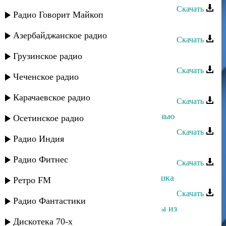
Скачать
Радио Говорит Майкоп
Загидат Муслимова - Эйсана
Азербайджанское радио
Скачать
Загидат Муслимова - Шинанай
Грузинское радио
Скачать
Чеченское радио
Загидат Муслимова - Чаргудай
Карачаевское радио
Скачать
Загидат Муслимова - Однажды ночью
Осетинское радио
Скачать
Радио Индия
Загидат Муслимова - Плачь о тебе
Радио Фитнес
Скачать
Загидат Муслимова - Ах, эта девушка
Ретро FM
Скачать
Радио Фантастики
Загидат Муслимова и Зарипат - Мы из
Хосреха
Дискотека 70-х