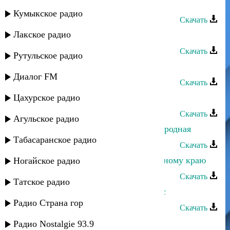
Загидат Муслимова - Не жалей
Кумыкское радио
Скачать
Лакское радио
Асият Муслимова - Где же ты
Скачать
Рутульское радио
Асият Муслимова - Встреча
Диалог FM
Скачать
Цахурское радио
Асият Муслимова - Верю в тебя
Скачать
Агульское радио
Асият Муслимова - Аштынская народная
Табасаранское радио
Скачать
Загидат Муслимова - Тоска по родному краю
Ногайское радио
Скачать
Татское радио
Загидат Муслимова - Ты мой голос
Радио Страна гор
Скачать
Загидат Муслимова - Вуй аман
Радио Nostalgie 93.9