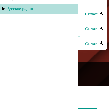
Жасмин - Дежавю
Русское радио
Скачать
Асият Муслимова - Молодые
Скачать
Загидат Муслимова - Воспоминание
Скачать
---
Русское радио