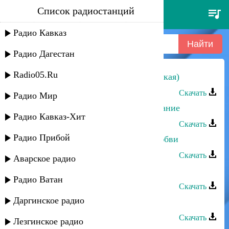
Список радиостанций
насият муслимова - дежавю
Радио Кавказ
Радио Дагестан
Radio05.Ru
Загидат Муслимова - Сарил (аварская)
Скачать
Радио Мир
Загидат Муслимова - Первое свидание
Радио Кавказ-Хит
Скачать
Радио Прибой
Загидат Муслимова - Праздник любви
Скачать
Аварское радио
Асият Муслимова - Смысл любви
Радио Ватан
Скачать
Даргинское радио
Загидат Муслимова - Мой свет
Скачать
Лезгинское радио