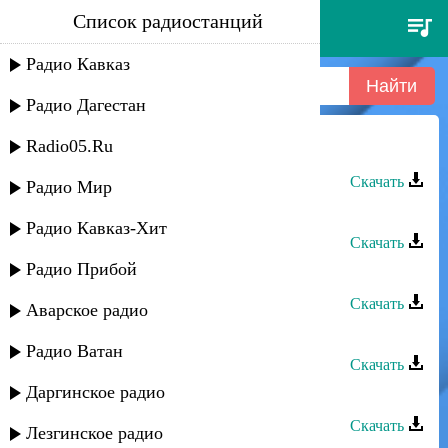
Список радиостанций
нариман умаров - track 10
Радио Кавказ
Радио Дагестан
Radio05.Ru
Нариман Умаров - Track 01
Скачать
Радио Мир
Нариман Умаров - Track 07
Радио Кавказ-Хит
Скачать
Радио Прибой
Нариман Умаров - Track 14
Скачать
Аварское радио
Нариман Умаров - Track 12
Радио Ватан
Скачать
Даргинское радио
Нариман Умаров - Track 05
Скачать
Лезгинское радио