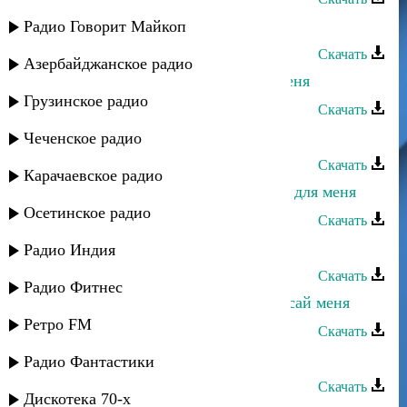
Издаг - Услышь меня
Радио Говорит Майкоп
Скачать
Азербайджанское радио
Dj Nariman - Майя - Не забывай меня
Грузинское радио
Скачать
Айшат Магомедова - Прости меня
Чеченское радио
Скачать
Карачаевское радио
Айшат Магомедова - Ты создан не для меня
Осетинское радио
Скачать
Нариман Курашев - У родника
Радио Индия
Скачать
Радио Фитнес
Джамиля Джамалодинова - Не бросай меня
Ретро FM
Скачать
Нариман Умаров - Муцалаул
Радио Фантастики
Скачать
Дискотека 70-х