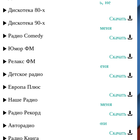
Заур Темиров - Ты меня не любишь, не
жалеешь
Дискотека 80-х
Скачать
Дискотека 90-х
Хадижат Джамалудинова - Забери меня
Радио Comedy
Скачать
Айшат Насрулаева - Береги меня
Юмор ФМ
Скачать
Релакс ФМ
Асадула Бахтанов - Посмотри на меня
Детское радио
Скачать
Нариман Курашев - Черноволосая
Европа Плюс
Скачать
Наше Радио
Апанди Исмаилгаджиев - Обними меня
Радио Рекорд
Скачать
Кристина Азизханова - Меня не гони
Авторадио
Скачать
Радио Книга