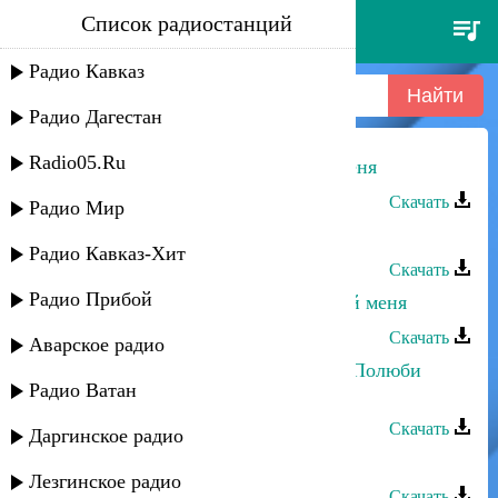
Список радиостанций
нариман атаев - не обманывай
меня
Радио Кавказ
Радио Дагестан
Radio05.Ru
Нариман Атаев - Не обманывай меня
Скачать
Радио Мир
Нариман Атаев - Золото мое
Радио Кавказ-Хит
Скачать
Радио Прибой
Айшат Насрулаева - Не обманывай меня
Скачать
Аварское радио
Марианна и Апанди Магомедов - Полюби
Радио Ватан
меня
Скачать
Даргинское радио
Камила Мурсалова - Радуй меня
Лезгинское радио
Скачать