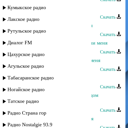
Кумыкское радио
Нариман Курашев - Ты
Скачать
Лакское радио
Багавудин Ибрагимов - Пусти меня
Рутульское радио
Скачать
Диалог FM
Альбина Казакмурзаева - Не обмани меня
Скачать
Цахурское радио
Гульжанат Исаева - Не смотри на меня
Агульское радио
Скачать
Табасаранское радио
Умалав Кебедов - Ты для меня
Скачать
Ногайское радио
Ринат Каримов - Каким меня ты ядом
Татское радио
наполнила
Скачать
Радио Страна гор
Мая Алимутаева - Не забывай меня
Радио Nostalgie 93.9
Скачать