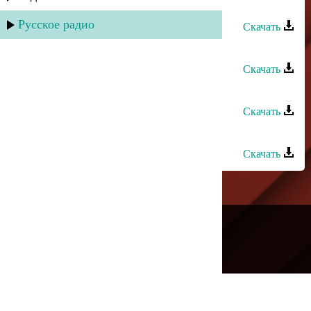
- Бахтлу апин
Русское радио
Скачать
Марьям Казиева - Ханум
Скачать
Ашуг Адиль - Ханума
Скачать
Ислам Рамазанов - Любовь
Скачать
---
Русское радио