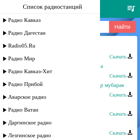
Список радиостанций
надыр рамазанов - ханум
Радио Кавказ
Радио Дагестан
Radio05.Ru
Надыр Рамазанов - Ханум
Скачать
Радио Мир
Надыр Рамазанов - Кисмет хун дава
Радио Кавказ-Хит
Скачать
Радио Прибой
Магомед-Закир Рамазанов - Сумчир мубарак
Скачать
Аварское радио
Гамид Рамазанов - Где же она
Радио Ватан
Скачать
Даргинское радио
Расул Рамазанов - Моя соседка
Скачать
Лезгинское радио