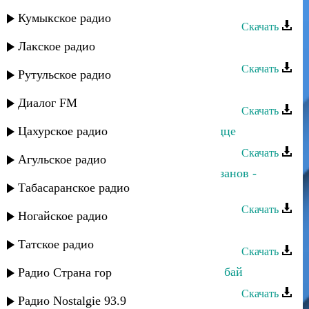
Расул Рамазанов - Ищу тебя
Кумыкское радио
Скачать
Лакское радио
Магомедтамир Синдиков - Надыр
Скачать
Рутульское радио
Руслан Рамазанов - Ищу тебя
Диалог FM
Скачать
Цахурское радио
Руслан Рамазанов - Ты в моем сердце
Скачать
Агульское радио
Зумруд Мусиева и Джанибек Рамазанов -
Табасаранское радио
Жаркая ночь
Скачать
Ногайское радио
Девран группа - Гуьзел ханум
Татское радио
Скачать
Магомед-Закир Рамазанов - Ккуни бай
Радио Страна гор
Скачать
Радио Nostalgie 93.9