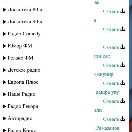
Магомед-Закир Рамазанов - Мубарак
Дискотека 80-х
Скачать
Магомед-Закир Рамазанов - Динара
Дискотека 90-х
Скачать
Радио Comedy
Магомед-Закир Рамазанов - Дада
Юмор ФМ
Скачать
Магомед-Закир Рамазанов - Гарччлин сес
Релакс ФМ
Скачать
Детское радио
Магомед-Закир Рамазанов - Вартан ккунир
Европа Плюс
Скачать
Магомед-Закир Рамазанов - Багахь дашра уву
Наше Радио
Скачать
Радио Рекорд
Магомед-Закир Рамазанов - Алагюзли
Авторадио
Скачать
Динара Гасанова и Магомед-Закир Рамазанов
Радио Книга