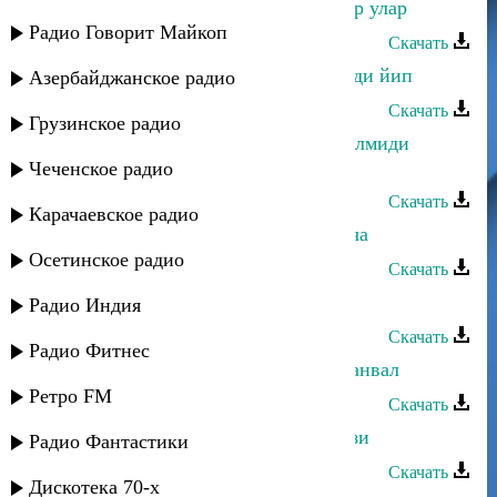
Магомед-Закир Рамазанов - Жангар улар
Радио Говорит Майкоп
Скачать
Магомед-Закир Рамазанов - Ачухъди йип
Азербайджанское радио
Скачать
Грузинское радио
Магомед-Закир Рамазанов - Юкв алмиди
гъушу ккунир
Чеченское радио
Скачать
Карачаевское радио
Магомед-Закир Рамазанов - Хьил ча
Осетинское радио
Скачать
Руслан Рамазанов - Аромат любви
Радио Индия
Скачать
Радио Фитнес
Магомед-Закир Рамазанов - Пашманвал
Ретро FM
Скачать
Магомед-Закир Рамазанов - Назнази
Радио Фантастики
Скачать
Дискотека 70-х