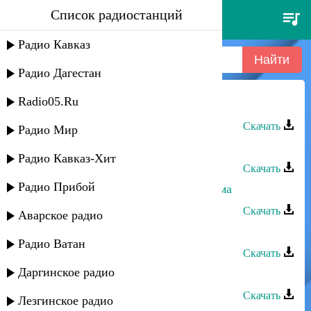
Список радиостанций
мурат тхагалегов - по-любому
Радио Кавказ
Радио Дагестан
Radio05.Ru
Мурат Тхагалегов - По-любому
Скачать
Радио Мир
Мурат Тхагалегов - Не моя
Радио Кавказ-Хит
Скачать
Радио Прибой
Мурат Тхагалегов - Фальшивая дама
Скачать
Аварское радио
Мурат Тхагалегов - Вытри слёзы
Радио Ватан
Скачать
Даргинское радио
Мурат Тхагалегов - Кайфую
Скачать
Лезгинское радио