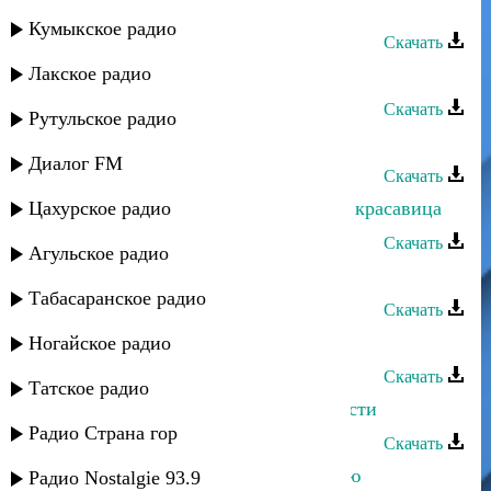
Мурат Тхагалегов - Забудь, забудь
Кумыкское радио
Скачать
Лакское радио
Мурат Тхагалегов - Под луной
Скачать
Рутульское радио
Мурат Тхагалегов - Вор
Диалог FM
Скачать
Цахурское радио
Мурат Тхагалегов - Не влюбляйся, красавица
Скачать
Агульское радио
Мурат Тхагалегов - Я не забуду
Табасаранское радио
Скачать
Мурат Тхагалегов - Заключенная
Ногайское радио
Скачать
Татское радио
Мурат Тхагалегов - А ты меня прости
Радио Страна гор
Скачать
Мурат Тхагалегов - Я с ней кайфую
Радио Nostalgie 93.9