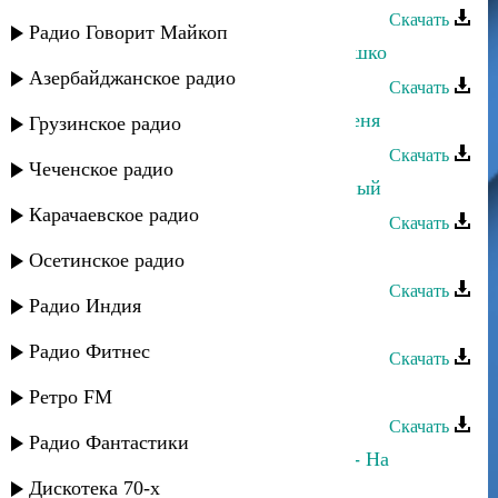
Скачать
Радио Говорит Майкоп
Мурат Тхагалегов - Выгляни в окошко
Азербайджанское радио
Скачать
Мурат Тхагалегов - Не оставляй меня
Грузинское радио
Скачать
Чеченское радио
Мурат Тхагалегов - Я сегодня пьяный
Карачаевское радио
Скачать
Мурат Тхагалегов - Зачаровала
Осетинское радио
Скачать
Радио Индия
Мурат Тхагалегов - Казанова
Радио Фитнес
Скачать
Мурат Тхагалегов - Душа бандита
Ретро FM
Скачать
Радио Фантастики
Султан-Ураган, Мурат Тхагалегов - На
дискотеку!
Дискотека 70-х