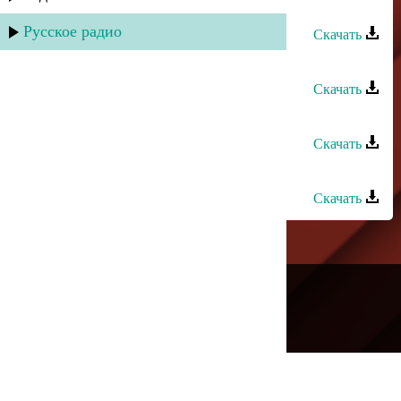
Мурат Муратов - Даридай
Русское радио
Скачать
Мурат Хапсироков - lуэщхьэмахуэ
Скачать
Заур Тхагалегов - МазэцIыкIу
Скачать
Мурат Муратов - Цыганочка
Скачать
---
Русское радио