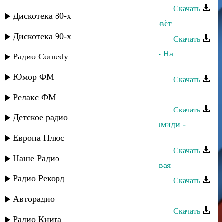
Скачать
Дискотека 80-х
Мурат Тхагалегов - Украдёт и позовёт
Дискотека 90-х
Скачать
Мурат Тхагалегов, Султан-Ураган - На
Радио Comedy
дискотеку!..
Юмор ФМ
Скачать
Мурат Тхагалегов - Калым
Релакс ФМ
Скачать
Детское радио
Мурат Тхагалегов, Анастасия Аврамиди -
Вянут розы в снегу
Европа Плюс
Скачать
Наше Радио
Мурат Тхагалегов - Дерзкая, красивая
Радио Рекорд
Скачать
Мурат Хапсироков - Зеленоглазая
Авторадио
Скачать
Радио Книга