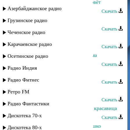
Мурат Тхагалегов - Украдёт и позовёт
Азербайджанское радио
Скачать
Мурат Тхагалегов - Калым
Грузинское радио
Скачать
Чеченское радио
Мурат Тхагалегов - Зачаровала
Карачаевское радио
Скачать
Мурат Тхагалегов - Фальшивая дама
Осетинское радио
Скачать
Радио Индия
Мурат Тхагалегов - Забудь, забудь
Радио Фитнес
Скачать
Мурат Тхагалегов - Не моя
Ретро FM
Скачать
Радио Фантастики
Мурат Тхагалегов - Не влюбляйся, красавица
Дискотека 70-х
Скачать
Мурат Тхагалегов - Выгляни в окошко
Дискотека 80-х