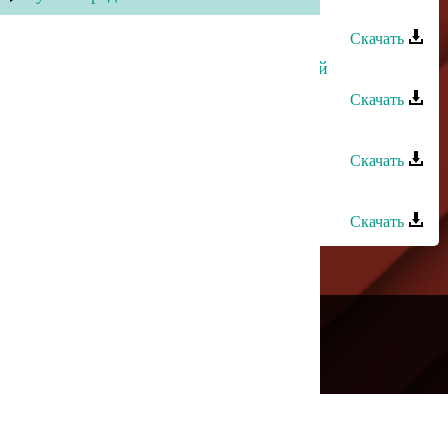
Мурат Муратов - Даридай
Скачать
Тамила Хидирова - Скачет вороной
Скачать
Мурат Токов - Къарачай
Скачать
Мурат Токов - Тау халкъым
Скачать
---
Русское радио