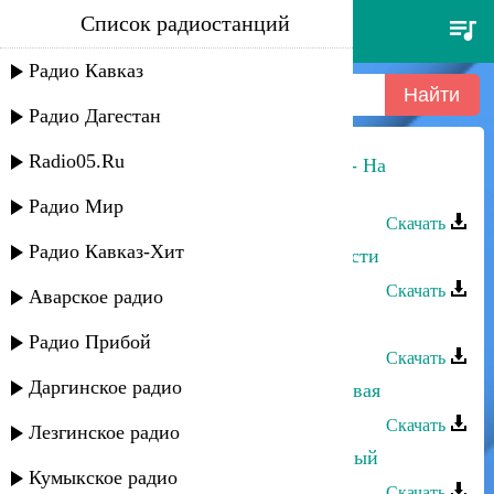
Список радиостанций
мурат тхагалегов - вор
Радио Кавказ
Радио Дагестан
Radio05.Ru
Султан-Ураган, Мурат Тхагалегов - На
дискотеку!
Радио Мир
Скачать
Радио Кавказ-Хит
Мурат Тхагалегов - А ты меня прости
Скачать
Аварское радио
Мурат Тхагалегов - Заключенная
Радио Прибой
Скачать
Даргинское радио
Мурат Тхагалегов - Дерзкая, красивая
Скачать
Лезгинское радио
Мурат Тхагалегов - Я сегодня пьяный
Кумыкское радио
Скачать