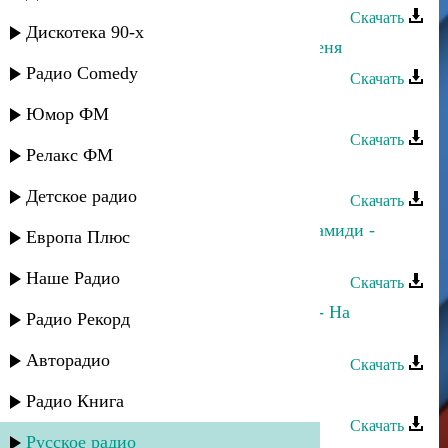
Скачать
Дискотека 90-х
Мурат Тхагалегов - Не оставляй меня
Радио Comedy
Скачать
Мурат Тхагалегов - Кайфую
Юмор ФМ
Скачать
Релакс ФМ
Мурат Тхагалегов - Под луной
Детское радио
Скачать
Мурат Тхагалегов, Анастасия Аврамиди -
Европа Плюс
Вянут розы в снегу
Наше Радио
Скачать
Мурат Тхагалегов, Султан-Ураган - На
Радио Рекорд
дискотеку!..
Авторадио
Скачать
Мурат Хапсироков - lуэщхьэмахуэ
Радио Книга
Скачать
Русское радио