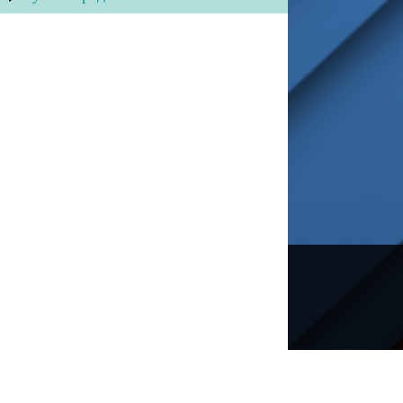
---
Русское радио