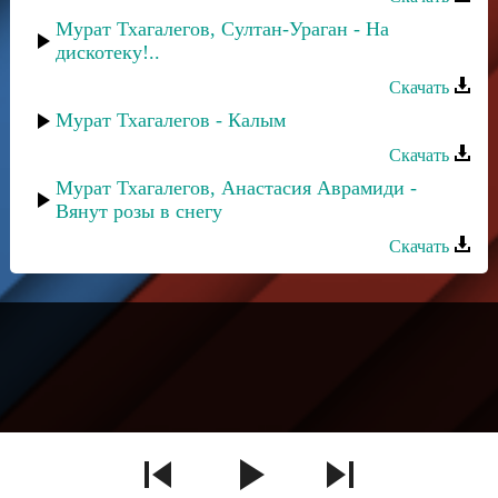
Мурат Тхагалегов, Султан-Ураган - На
дискотеку!..
Скачать
Мурат Тхагалегов - Калым
Скачать
Мурат Тхагалегов, Анастасия Аврамиди -
Вянут розы в снегу
Скачать