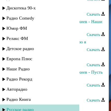
Руслан Аджиев - Суйгеним
Дискотека 90-х
Скачать
Радио Comedy
Эльмира Меджидова и Руслан Аджиев - Наши
чувства
Юмор ФМ
Скачать
Релакс ФМ
Илья Ханукаев - Я блатной, кайфую я
Детское радио
Скачать
Илья Ханукаев - Кайфуем
Европа Плюс
Скачать
Наше Радио
Эльмира Меджидова и Руслан Аджиев - Пусть
живет любовь
Радио Рекорд
Скачать
Авторадио
Руслан Аджиев - Юлдуз
Радио Книга
Скачать
Руслан Аджиев - Асият
Русское радио