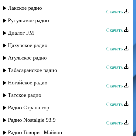
Руслан Аджиев - Почему
Лакское радио
Скачать
Рутульское радио
Руслан Аджиев - Динара
Скачать
Диалог FM
Руслан Аджиев - Звезда
Цахурское радио
Скачать
Агульское радио
Руслан Аджиев - История любви
Скачать
Табасаранское радио
Руслан Аджиев - Динара (ремикс)
Ногайское радио
Скачать
Руслан Аджиев - Любимая
Татское радио
Скачать
Радио Страна гор
Руслан Аджиев - Ночь любви
Радио Nostalgie 93.9
Скачать
Джанибек Рамазанов - Кайфуем
Радио Говорит Майкоп