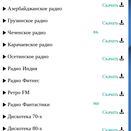
Скачать
Азербайджанское радио
Руслан Аджиев - Скучаю
Грузинское радио
Скачать
Руслан Аджиев - Несчастная любовь
Чеченское радио
Скачать
Карачаевское радио
Мурат Тхагалегов - Зачаровала
Осетинское радио
Скачать
Руслан Аджиев - Умут булан
Радио Индия
Скачать
Радио Фитнес
Руслан Аджиев - Первая любовь
Ретро FM
Скачать
Руслан Аджиев - Мен сени сагынама
Радио Фантастики
Скачать
Дискотека 70-х
Руслан Аджиев - Любовь в огне
Дискотека 80-х
Скачать