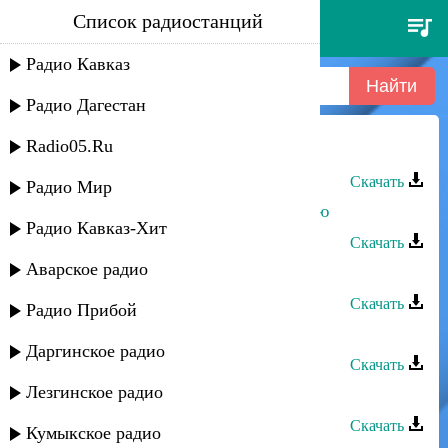
Список радиостанций
мурат аджиев - по кайфу
Радио Кавказ
Радио Дагестан
Radio05.Ru
Мурат Тхагалегов - Кайфую
Скачать
Радио Мир
Мурат Тхагалегов - Я с ней кайфую
Радио Кавказ-Хит
Скачать
Аварское радио
Руслан Аджиев - Сила любви
Скачать
Радио Прибой
Руслан Аджиев - Кумыки
Даргинское радио
Скачать
Лезгинское радио
Руслан Аджиев - Радость любви
Скачать
Кумыкское радио