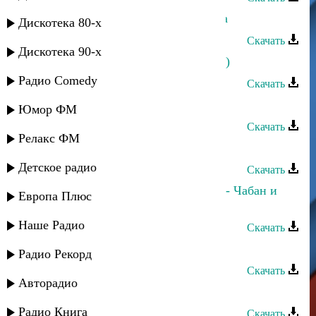
Алим Магомедов - Любимая Саида
Дискотека 80-х
Скачать
Дискотека 90-х
Эльчин Давудов - Саида (Закаталы)
Радио Comedy
Скачать
Мурад Астемиров - Мой караван
Юмор ФМ
Скачать
Релакс ФМ
Мурад Исламов - Анам
Детское радио
Скачать
Шамиль Ханакаев,Саида Мусаева - Чабан и
Европа Плюс
модница
Наше Радио
Скачать
Мурад Якубов - Моя горянка
Радио Рекорд
Скачать
Авторадио
Мурад Якубов - Мы вместе
Радио Книга
Скачать