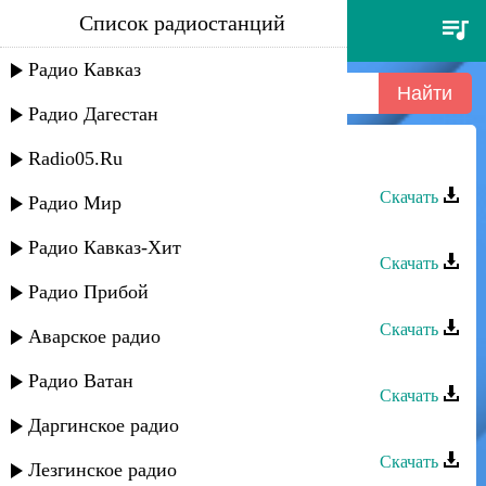
Список радиостанций
мурад садуев - моя саида
Радио Кавказ
Радио Дагестан
Radio05.Ru
Мурад Садуев - Моя Саида
Скачать
Радио Мир
Мурад Садуев - Брат
Радио Кавказ-Хит
Скачать
Радио Прибой
Мурад Садуев - Жду тебя
Скачать
Аварское радио
Мурад Садуев - Динара
Радио Ватан
Скачать
Даргинское радио
Мурад Садуев - Джамиля
Скачать
Лезгинское радио