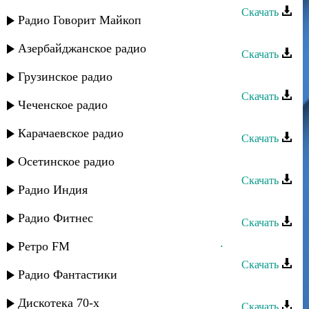
Скачать
Радио Говорит Майкоп
Мурад Садуев - Игра без меня
Азербайджанское радио
Скачать
Мурад Садуев - О матери
Грузинское радио
Скачать
Чеченское радио
Мурад Садуев - Къызлар
Карачаевское радио
Скачать
Мурад Садуев - Вспоминая
Осетинское радио
Скачать
Радио Индия
Мурад Садуев - Звезда моя
Радио Фитнес
Скачать
Мурад Садуев - Сюймегис яшлар...
Ретро FM
Скачать
Радио Фантастики
Рассвет группа - Саида
Дискотека 70-х
Скачать