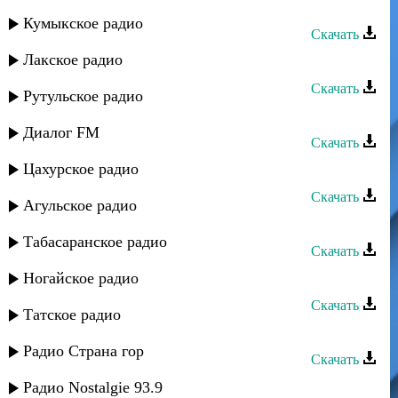
Мурад Садуев - Душа
Кумыкское радио
Скачать
Лакское радио
Мурад Садуев - Море любви
Скачать
Рутульское радио
Мурад Садуев - Игра без меня
Диалог FM
Скачать
Цахурское радио
Мурад Садуев - Ушедшая любовь
Скачать
Агульское радио
Мурад Садуев - Вспоминаю
Табасаранское радио
Скачать
Мурад Садуев - Любовь моя
Ногайское радио
Скачать
Татское радио
Мурад Садуев - Аман
Радио Страна гор
Скачать
Мурад Садуев - Алибаба
Радио Nostalgie 93.9