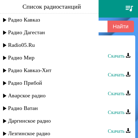
Список радиостанций
мурад садуев - динара
Радио Кавказ
Радио Дагестан
Radio05.Ru
Мурад Садуев - Динара
Скачать
Радио Мир
Мурад Садуев - Вспоминаю
Радио Кавказ-Хит
Скачать
Радио Прибой
Мурад Садуев - Жду тебя
Скачать
Аварское радио
Мурад Садуев - Игра без меня
Радио Ватан
Скачать
Даргинское радио
Мурад Садуев - Брат
Скачать
Лезгинское радио