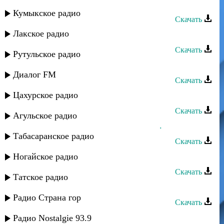
Мурад Садуев - О матери
Кумыкское радио
Скачать
Лакское радио
Мурад Садуев - Море любви
Скачать
Рутульское радио
Мурад Садуев - Любовь моя
Диалог FM
Скачать
Цахурское радио
Мурад Садуев - Аман
Скачать
Агульское радио
Мурад Садуев - Сюймегис яшлар...
Табасаранское радио
Скачать
Мурад Садуев - Игра без меня
Ногайское радио
Скачать
Татское радио
Мурад Садуев - Моя Саида
Радио Страна гор
Скачать
Мурад Садуев - Алибаба
Радио Nostalgie 93.9