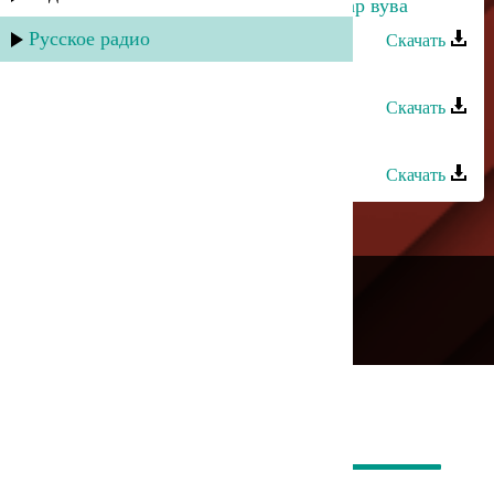
Динара Гасанова - Кюкдириз ухшар вува
Русское радио
Скачать
Динара Гасанова - Сельминаз
Скачать
Динара Гасанова - Яр яр
Скачать
---
Русское радио