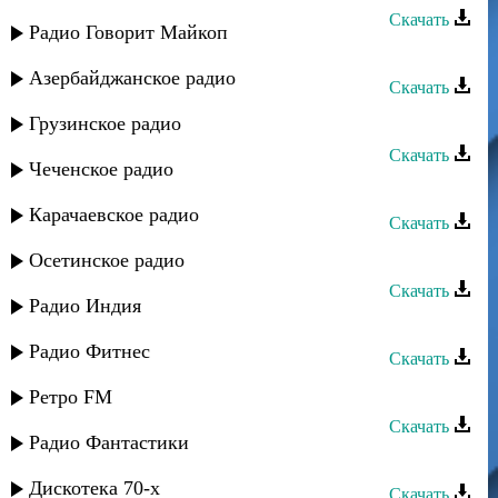
Скачать
Радио Говорит Майкоп
Мурад Садуев - Къызлар
Азербайджанское радио
Скачать
Мурад Садуев - Джамиля
Грузинское радио
Скачать
Чеченское радио
Мурад Садуев - Душа
Карачаевское радио
Скачать
Мурад Садуев - Ушедшая любовь
Осетинское радио
Скачать
Радио Индия
Мурад Садуев - Звезда моя
Радио Фитнес
Скачать
Мурад Садуев - Вспоминая
Ретро FM
Скачать
Радио Фантастики
Заур Асевов - Динара (ремикс)
Дискотека 70-х
Скачать