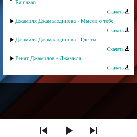
Ramazan
Скачать
Джамиля Джамалодинова - Мысли о тебе
Скачать
Джамиля Джамалодинова - Где ты
Скачать
Ренат Джамилов - Джамиля
Скачать