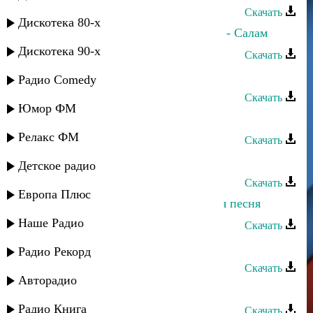
Скачать
Дискотека 80-х
Гюльназ Гаджикурбанова и Мурад - Салам
Дискотека 90-х
Скачать
Айшат Айсаева - Песня гор
Радио Comedy
Скачать
Юмор ФМ
Далгат Кантулов - Хаджи-Мурад
Релакс ФМ
Скачать
Ирада Асварова - Лети песня
Детское радио
Скачать
Европа Плюс
Асадула Бахтанов - Бомба аварская песня
Наше Радио
Скачать
Нурианна Каллаева - О матери
Радио Рекорд
Скачать
Авторадио
Мурад Садуев - Къызлар
Радио Книга
Скачать