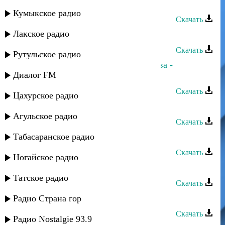
Мурад Валиев - Чонтаул
Кумыкское радио
Скачать
Лакское радио
Мурад Рамазанов - Песня
Скачать
Рутульское радио
Мурад Валиев и Рукият Сатыбалова -
Диалог FM
Дагестан
Скачать
Цахурское радио
Мурад Валиев - Ты в моем сердце
Агульское радио
Скачать
Табасаранское радио
Мурад Валиев - Во сне и на яву
Скачать
Ногайское радио
Мурад Садуев - О матери
Татское радио
Скачать
Ахмед Закариев - Хаджи-Мурад
Радио Страна гор
Скачать
Радио Nostalgie 93.9