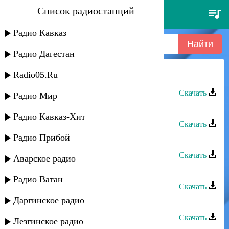
Список радиостанций
мурад валиев - песня о матери
Радио Кавказ
Радио Дагестан
Radio05.Ru
Мурад Валиев - Песня о матери
Скачать
Радио Мир
Мурад Валиев - Где тебя найти
Радио Кавказ-Хит
Скачать
Радио Прибой
Мурад Валиев - В моем сердце ты
Скачать
Аварское радио
Мурад Валиев - Мама
Радио Ватан
Скачать
Даргинское радио
Мурад Валиев - Гитара любви
Скачать
Лезгинское радио