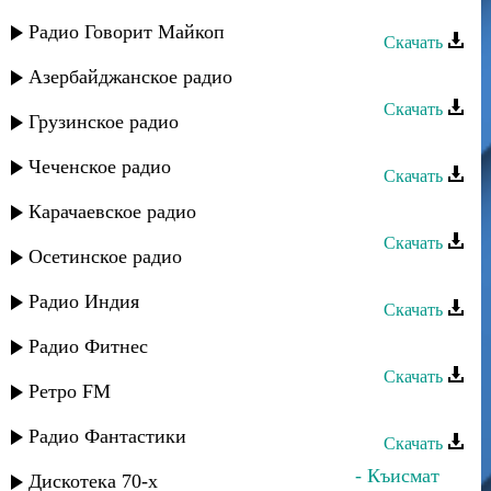
Ульзана Максудова - О матери
Радио Говорит Майкоп
Скачать
Мурад Садуев - Море любви
Азербайджанское радио
Скачать
Грузинское радио
Мурад Садуев - Игра без меня
Чеченское радио
Скачать
Саид Мамаев - Матери
Карачаевское радио
Скачать
Осетинское радио
Сефьяханум Муртазаева - Мурад
Радио Индия
Скачать
Мурад Садуев - Вспоминаю
Радио Фитнес
Скачать
Ретро FM
Расул - О матери
Радио Фантастики
Скачать
Гюльназ Гаджикурбанова и Мурад - Къисмат
Дискотека 70-х