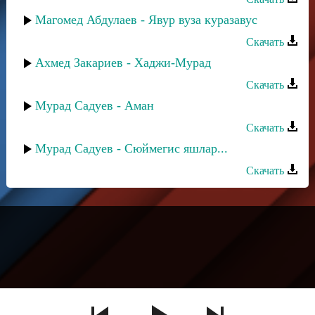
Магомед Абдулаев - Явур вуза куразавус
Скачать
Ахмед Закариев - Хаджи-Мурад
Скачать
Мурад Садуев - Аман
Скачать
Мурад Садуев - Сюймегис яшлар...
Скачать