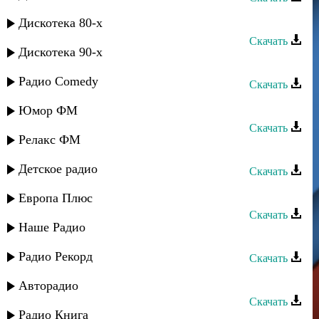
Мурад Садуев - Игра без меня
Дискотека 80-х
Скачать
Дискотека 90-х
Мурад Садуев - Къызлар
Радио Comedy
Скачать
Мурад Садуев - Вспоминая
Юмор ФМ
Скачать
Релакс ФМ
Мурад Садуев - Звезда моя
Детское радио
Скачать
Караван группа - Лезгидин руш
Европа Плюс
Скачать
Наше Радио
Мадани Ибрагимов - Караванщик
Радио Рекорд
Скачать
Мурад Кажлаев - Прелюдия
Авторадио
Скачать
Радио Книга