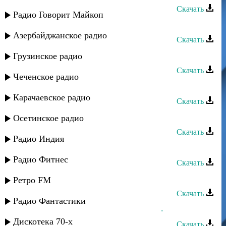
Скачать
Радио Говорит Майкоп
Караван группа - Мести хумар
Азербайджанское радио
Скачать
Ахмед Закариев - Хаджи-Мурад
Грузинское радио
Скачать
Чеченское радио
Караван группа - Фатима
Карачаевское радио
Скачать
Мурад Валиев - Во сне и на яву
Осетинское радио
Скачать
Радио Индия
Караван группа - Вун рикле ава
Радио Фитнес
Скачать
Мурад Садуев - Аман
Ретро FM
Скачать
Радио Фантастики
Мурад Садуев - Сюймегис яшлар...
Дискотека 70-х
Скачать