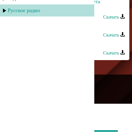
Мурад Кажлаев - Фрагмент из балета
"Горянка"
Русское радио
Скачать
Далгат Кантулов - Хаджи-Мурад
Скачать
Мурад Магомедов - Ахульго
Скачать
---
Русское радио