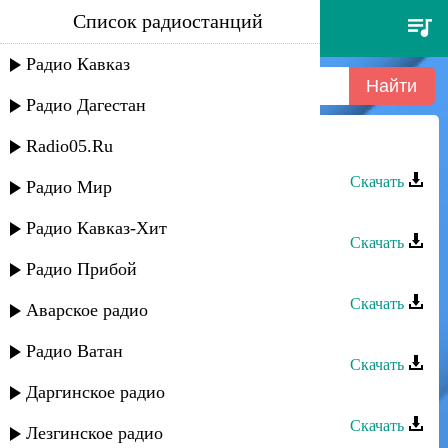
Список радиостанций
мурад астемиров - мой караван
Радио Кавказ
Радио Дагестан
Radio05.Ru
Мурад Астемиров - Мой караван
Скачать
Радио Мир
Караван группа - Замира
Радио Кавказ-Хит
Скачать
Радио Прибой
Караван группа - Киани яр
Скачать
Аварское радио
Мурад Садуев - Душа
Радио Ватан
Скачать
Даргинское радио
Мурад Садуев - Море любви
Скачать
Лезгинское радио