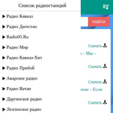
Список радиостанций
мурад абдуллаев - дороги
Радио Кавказ
Радио Дагестан
Radio05.Ru
Мурад Абдуллаев - Дороги
Скачать
Радио Мир
Эльчин Кулиев и Мурад Абдуллаев - Мы -
Радио Кавказ-Хит
дагестанцы
Скачать
Радио Прибой
Мурад Абдуллаев - Ламбада
Аварское радио
Скачать
Радио Ватан
Мурад Абдуллаев и Прямое попадание - Если
ты
Даргинское радио
Скачать
Лезгинское радио
Мурад Абдуллаев - Сказка