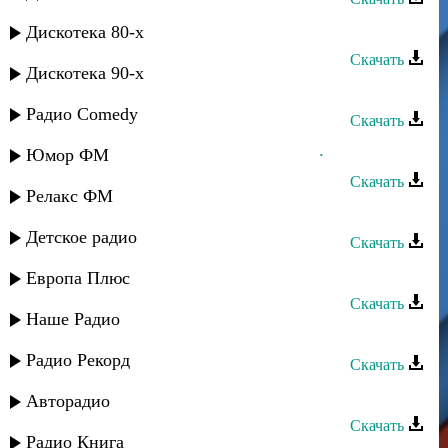
Ахмед Закариев - Хаджи-Мурад
Дискотека 80-х
Скачать
Дискотека 90-х
Мурад Садуев - Аман
Радио Comedy
Скачать
Мурад Садуев - Сюймегис яшлар...
Юмор ФМ
Скачать
Релакс ФМ
Мурад Садуев - Игра без меня
Детское радио
Скачать
Мурад Садуев - Вспоминая
Европа Плюс
Скачать
Наше Радио
Мурад Садуев - Звезда моя
Радио Рекорд
Скачать
Мурад Янаркаев - Милая моя
Авторадио
Скачать
Радио Книга