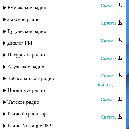
Скачать
Кумыкское радио
Мурад Якубов - Моя горянка
Лакское радио
Скачать
Рутульское радио
Мурад Якубов - Мы вместе
Скачать
Диалог FM
Мурад Якубов - Охотник
Цахурское радио
Скачать
Агульское радио
Мурад Садуев - Душа
Скачать
Табасаранское радио
Гюльназ Гаджикурбанова и Мурад - Знаю я,
Ногайское радио
знаешь ты
Скачать
Татское радио
Мурад Садуев - Море любви
Радио Страна гор
Скачать
Радио Nostalgie 93.9
Мурад Исламов - Анам