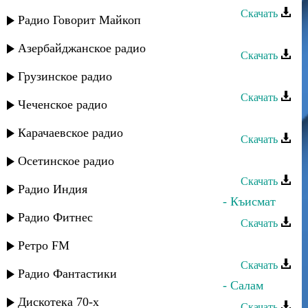
Скачать
Радио Говорит Майкоп
Сефьяханум Муртазаева - Мурад
Азербайджанское радио
Скачать
Мурад Садуев - Вспоминаю
Грузинское радио
Скачать
Чеченское радио
Нурудин Абдуллаев - Сумчир
Карачаевское радио
Скачать
Мануэль Исаков - Две дороги
Осетинское радио
Скачать
Радио Индия
Гюльназ Гаджикурбанова и Мурад - Къисмат
Радио Фитнес
Скачать
Нурудин Абдуллаев - Йиз ккунир
Ретро FM
Скачать
Радио Фантастики
Гюльназ Гаджикурбанова и Мурад - Салам
Дискотека 70-х
Скачать